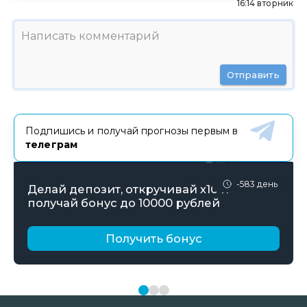
16:14 вторник
Отправить
Подпишись и получай прогнозы первым в
телеграм
-583 день
Делай депозит, откручивай х10 и
получай бонус до 10000 рублей
Получить бонус