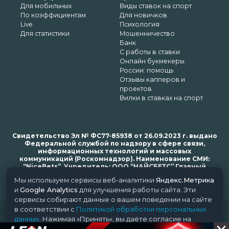
Для мобильных
Виды ставок на спорт
По коэффициентам
Для новичков
Live
Психология
Для статистики
Мошенничество
Банк
С работы в ставки
Онлайн букмекеры
России: помощь
Отзывы капперов и
проектов
Вилки в ставках на спорт
Свидетельство Эл № ФС77-85938 от 26.09.2023 г. выдано
Федеральной службой по надзору в сфере связи,
информационных технологий и массовых
коммуникаций (Роскомнадзор). Наименование СМИ:
“NiceBets”. Учредитель: ООО “НАЙСБЕТС” Главный
редактор: Харьков Н.Н. Почта редакции: support@nice-
Мы используем сервисы веб-аналитики
Яндекс.Метрика
bets.ru
и
Google Analytics
для улучшения работы сайта. Эти
сервисы собирают данные о вашем поведении на сайте
в соответствии с
Политикой обработки персональных
© 2018-2024 NiceBets. 18+
данных
. Нажимая «Принять», вы даёте согласие на
обработку ваших данных этими сервисами.