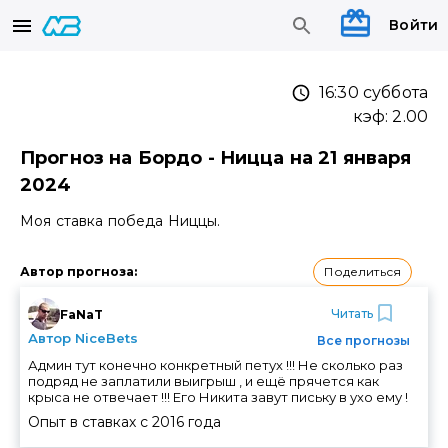
Войти
16:30 суббота
кэф:
2.00
Прогноз на Бордо - Ницца на 21 января
2024
Моя ставка победа Ниццы.
Поделиться
Автор прогноза
:
Читать
FaNaT
Автор NiceBets
Все прогнозы
Админ тут конечно конкретный петух !!! Не сколько раз
подряд не заплатили выигрыш , и ещё прячется как
крыса не отвечает !!! Его Никита завут письку в ухо ему !
Опыт в ставках с
2016
года