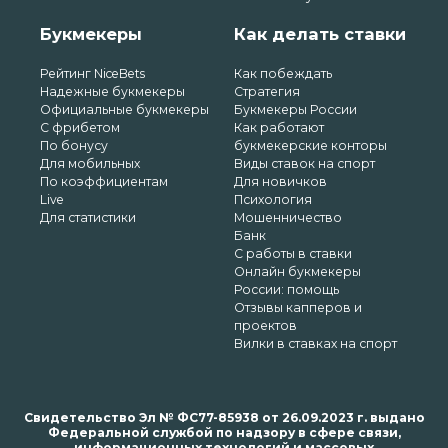
Букмекеры
Как делать ставки
Рейтинг NiceBets
Как побеждать
Надежные букмекеры
Стратегия
Официальные букмекеры
Букмекеры России
С фрибетом
Как работают
По бонусу
букмекерские конторы
Для мобильных
Виды ставок на спорт
По коэффициентам
Для новичков
Live
Психология
Для статистики
Мошенничество
Банк
С работы в ставки
Онлайн букмекеры
России: помощь
Отзывы капперов и
проектов
Вилки в ставках на спорт
Свидетельство Эл № ФС77-85938 от 26.09.2023 г. выдано
Федеральной службой по надзору в сфере связи,