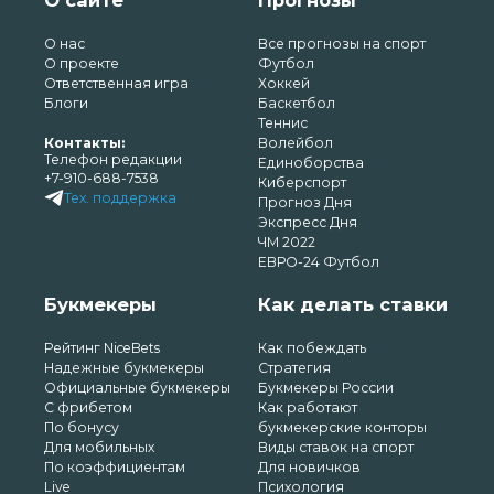
О сайте
Прогнозы
О нас
Все прогнозы на спорт
О проекте
Футбол
Ответственная игра
Хоккей
Блоги
Баскетбол
Теннис
Контакты:
Волейбол
Телефон редакции
Единоборства
+7-910-688-7538
Киберспорт
Тех. поддержка
Прогноз Дня
Экспресс Дня
ЧМ 2022
ЕВРО-24 Футбол
Букмекеры
Как делать ставки
Рейтинг NiceBets
Как побеждать
Надежные букмекеры
Стратегия
Официальные букмекеры
Букмекеры России
С фрибетом
Как работают
По бонусу
букмекерские конторы
Для мобильных
Виды ставок на спорт
По коэффициентам
Для новичков
Live
Психология