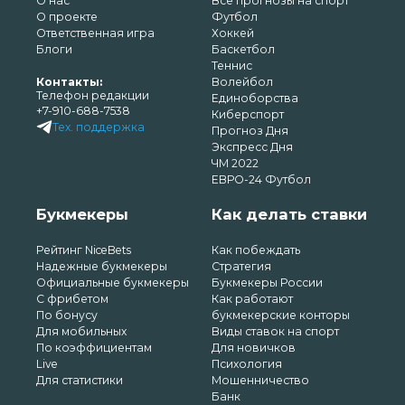
О нас
Все прогнозы на спорт
О проекте
Футбол
Ответственная игра
Хоккей
Блоги
Баскетбол
Теннис
Контакты:
Волейбол
Телефон редакции
Единоборства
+7-910-688-7538
Киберспорт
Тех. поддержка
Прогноз Дня
Экспресс Дня
ЧМ 2022
ЕВРО-24 Футбол
Букмекеры
Как делать ставки
Рейтинг NiceBets
Как побеждать
Надежные букмекеры
Стратегия
Официальные букмекеры
Букмекеры России
С фрибетом
Как работают
По бонусу
букмекерские конторы
Для мобильных
Виды ставок на спорт
По коэффициентам
Для новичков
Live
Психология
Для статистики
Мошенничество
Банк