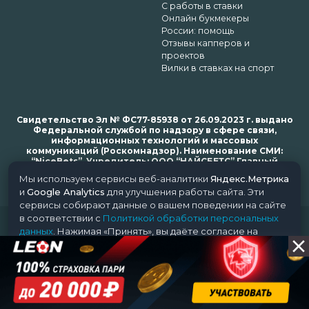
С работы в ставки
Онлайн букмекеры
России: помощь
Отзывы капперов и
проектов
Вилки в ставках на спорт
Свидетельство Эл № ФС77-85938 от 26.09.2023 г. выдано
Федеральной службой по надзору в сфере связи,
информационных технологий и массовых
коммуникаций (Роскомнадзор). Наименование СМИ:
“NiceBets”. Учредитель: ООО “НАЙСБЕТС” Главный
редактор: Харьков Н.Н. Почта редакции: support@nice-
Мы используем сервисы веб-аналитики
Яндекс.Метрика
bets.ru
и
Google Analytics
для улучшения работы сайта. Эти
сервисы собирают данные о вашем поведении на сайте
в соответствии с
Политикой обработки персональных
© 2018-2024 NiceBets. 18+
данных
. Нажимая «Принять», вы даёте согласие на
обработку ваших данных этими сервисами.
Принять
Отклонить