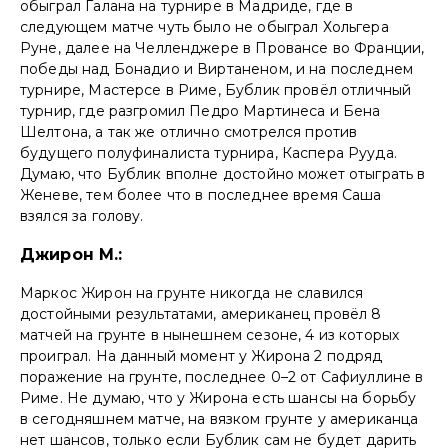
обыграл Галана на турнире в Мадриде, где в
следующем матче чуть было не обыграл Хольгера
Руне, далее на Челленджере в Провансе во Франции,
победы над Бонадио и Виртаненом, и на последнем
турнире, Мастерсе в Риме, Бублик провёл отличный
турнир, где разгромил Педро Мартинеса и Бена
Шелтона, а так же отлично смотрелся против
будущего полуфиналиста турнира, Каспера Рууда.
Думаю, что Бублик вполне достойно может отыграть в
Женеве, тем более что в последнее время Саша
взялся за голову.
Джирон М.:
Маркос Жирон на грунте никогда не славился
достойными результатами, американец провёл 8
матчей на грунте в нынешнем сезоне, 4 из которых
проиграл. На данный момент у Жирона 2 подряд
поражение на грунте, последнее 0–2 от Сафиуллине в
Риме. Не думаю, что у Жирона есть шансы на борьбу
в сегодняшнем матче, на вязком грунте у американца
нет шансов, только если Бублик сам не будет дарить