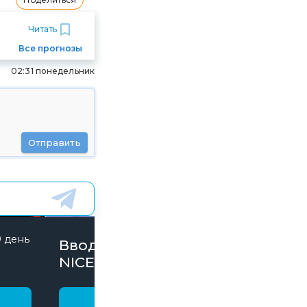
Читать
Все прогнозы
02:31 понедельник
Отправить
9 день
844 дней
Вводи Промокод
NICE15000 и забирай
бонусы
Получить бонус