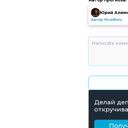
Юрий Алим
Автор NiceBets
Делай деп
откручива
получай б
рублей
Получ