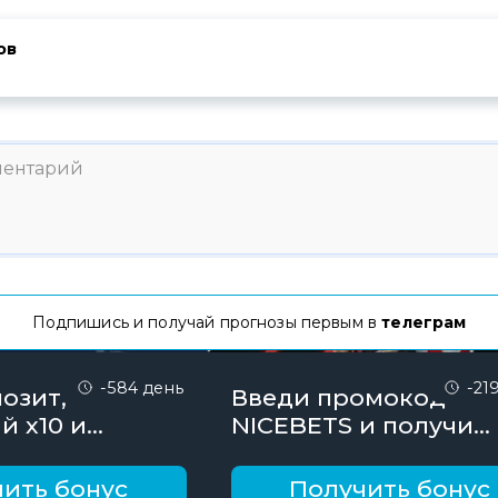
ов
Подпишись и получай прогнозы первым в
телеграм
-584 день
-21
озит,
Введи промокод
й х10 и
NICEBETS и получи
онус до 10000
26000₽ поэтапно
ить бонус
Получить бонус