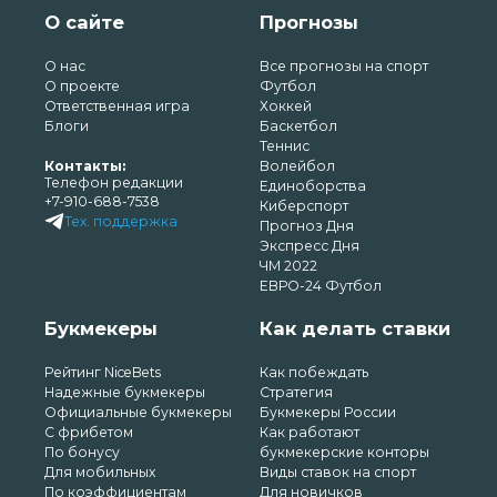
О сайте
Прогнозы
О нас
Все прогнозы на спорт
О проекте
Футбол
Ответственная игра
Хоккей
Блоги
Баскетбол
Теннис
Контакты:
Волейбол
Телефон редакции
Единоборства
+7-910-688-7538
Киберспорт
Тех. поддержка
Прогноз Дня
Экспресс Дня
ЧМ 2022
ЕВРО-24 Футбол
Букмекеры
Как делать ставки
Рейтинг NiceBets
Как побеждать
Надежные букмекеры
Стратегия
Официальные букмекеры
Букмекеры России
С фрибетом
Как работают
По бонусу
букмекерские конторы
Для мобильных
Виды ставок на спорт
По коэффициентам
Для новичков