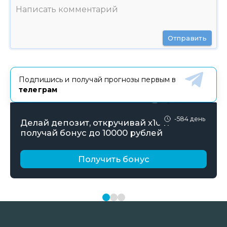
Отправить
Подпишись и получай прогнозы первым в
телеграм
-584 день
Делай депозит, откручивай х10 и
получай бонус до 10000 рублей
Получить бонус