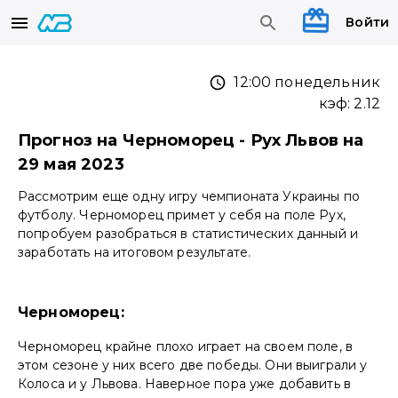
Войти
12:00 понедельник
кэф:
2.12
Прогноз на Черноморец - Рух Львов на
29 мая 2023
Рассмотрим еще одну игру чемпионата Украины по
футболу. Черноморец примет у себя на поле Рух,
попробуем разобраться в статистических данный и
заработать на итоговом результате.
Черноморец:
Черноморец крайне плохо играет на своем поле, в
этом сезоне у них всего две победы. Они выиграли у
Колоса и у Львова. Наверное пора уже добавить в