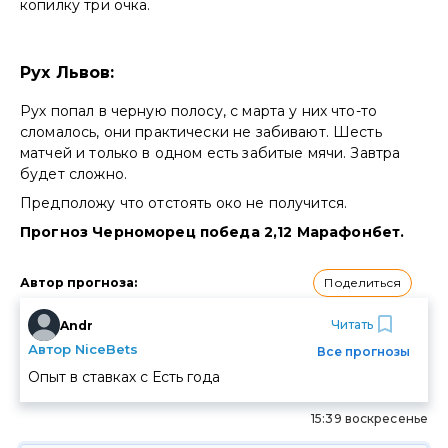
копилку три очка.
Рух Львов:
Рух попал в черную полосу, с марта у них что-то
сломалось, они практически не забивают. Шесть
матчей и только в одном есть забитые мячи. Завтра
будет сложно.
Предположу что отстоять око не получится.
Прогноз Черноморец победа 2,12 Марафонбет.
Поделиться
Автор прогноза
:
Читать
Andr
Автор NiceBets
Все прогнозы
Опыт в ставках с
Есть
года
15:39 воскресенье