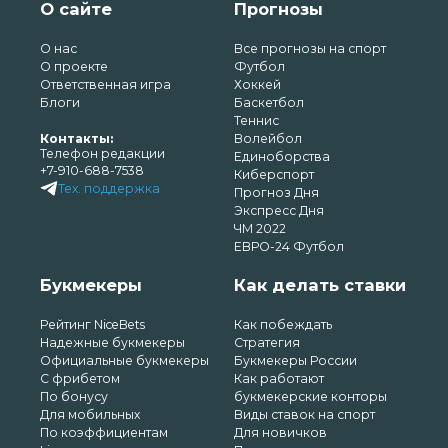
О сайте
Прогнозы
О нас
Все прогнозы на спорт
О проекте
Футбол
Ответственная игра
Хоккей
Блоги
Баскетбол
Теннис
Контакты:
Волейбол
Телефон редакции
Единоборства
+7-910-688-7538
Киберспорт
Тех. поддержка
Прогноз Дня
Экспресс Дня
ЧМ 2022
ЕВРО-24 Футбол
Букмекеры
Как делать ставки
Рейтинг NiceBets
Как побеждать
Надежные букмекеры
Стратегия
Официальные букмекеры
Букмекеры России
С фрибетом
Как работают
По бонусу
букмекерские конторы
Для мобильных
Виды ставок на спорт
По коэффициентам
Для новичков