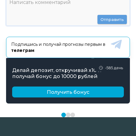
Отправить
Подпишись и получай прогнозы первым в
телеграм
-585 день
Делай депозит, откручивай х10 и
получай бонус до 10000 рублей
Получить бонус