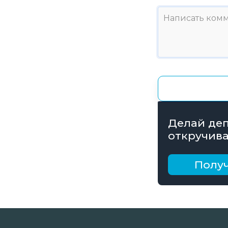
Делай деп
откручива
получай б
рублей
Получ