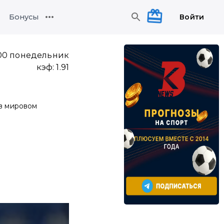
Войти
Бонусы
:00 понедельник
кэф:
1.91
 в мировом