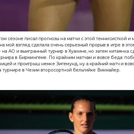
том сезоне писал прогнозы на матчи с этой теннисисткой и 
 на мой взгляд сделала очень серьезный прорыв в игре в это
 на АО и выигранный турнир в Хуахине, но затем китаянка с
урнира в Бирмингеме. По крайним матчам и вовсе беда: по
ицей и проигрыш немке Зигемунд, ну а крайний матч и вовс
а турнире в Чехии второсортной бельгийке Викмайер.