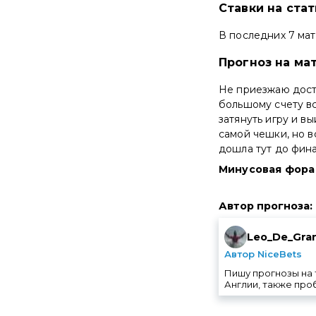
Ставки на ста
В последних 7 мат
Прогноз на мат
Не приезжаю дост
большому счету вс
затянуть игру и вы
самой чешки, но в
дошла тут до фина
Минусовая фора п
Автор прогноза
:
Leo_De_Gra
Автор NiceBets
Пишу прогнозы на 
Англии, также про