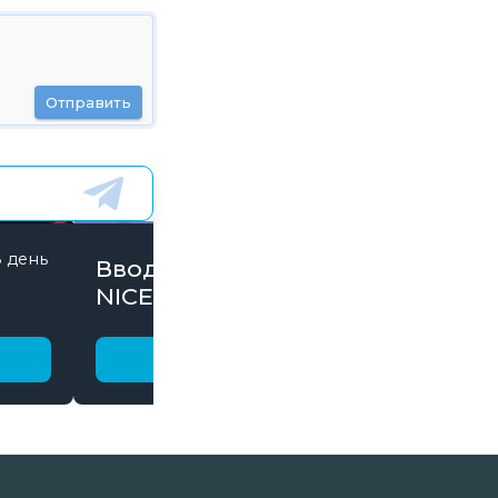
Отправить
8 день
845 дней
Вводи Промокод
NICE15000 и забирай
бонусы
Получить бонус