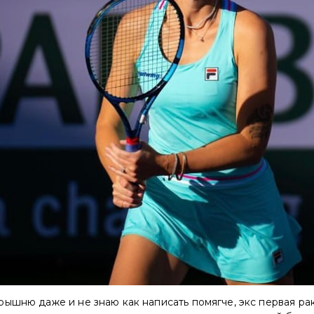
ышню даже и не знаю как написать помягче, экс первая рак