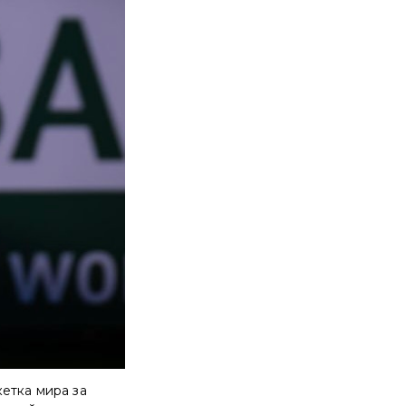
етка мира за