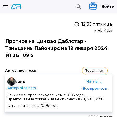
Войти
12:35 пятница
кэф:
4.15
Прогноз на Циндао Даблстар -
Тяньцзинь Пайонирс на 19 января 2024
ИТ2Б 109,5
Поделиться
Автор прогноза
:
Читать
savic
Автор NiceBets
Все прогнозы
Занимаюсь прогнозированием с 2005 года.
Предпочтение хоккейные чемпионаты КХЛ, ВХЛ, МХЛ.
Опыт в ставках с
2005
года
06:36 пятница