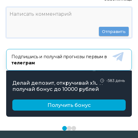
Отправить
Подпишись и получай прогнозы первым в
телеграм
-583 день
Делай депозит, откручивай х10 и
получай бонус до 10000 рублей
Получить бонус