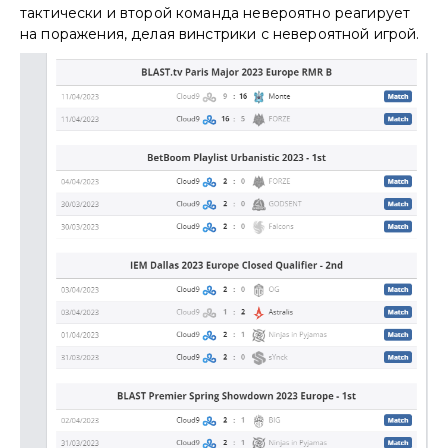
тактически и второй команда невероятно реагирует
на поражения, делая винстрики с невероятной игрой.