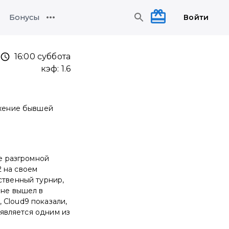
Войти
Бонусы
16:00 суббота
кэф:
1.6
ажение бывшей
ие разгромной
 на своем
ственный турнир,
 не вышел в
 Cloud9 показали,
 является одним из