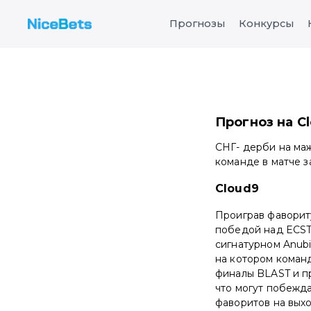
Прогнозы
Конкурсы
Прогноз на Cl
СНГ- дерби на маж
команде в матче з
Cloud9
Проиграв фавориту
победой над ECST
сигнатурном Anubi
на котором команд
финалы BLAST и пр
что могут побежда
фаворитов на выхо