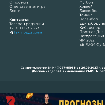
О проекте
Футбол
Ответственная игра
Хоккей
Блоги
Баскетбол
Теннис
Волейбол
Контакты:
Единоборств
Телефон редакции
Киберспорт
+7-910-688-7538
Прогноз Дня
Тех. поддержка
Экспресс Дня
ЧМ 2022
ЕВРО-24 Фут
Свидетельство Эл № ФС77-85938 от 26.09.2023 г
(Роскомнадзор). Наименование СМИ: “NiceB