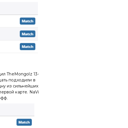
ил TheMongolz 13-
ждать подходили в
дну из сильнейших
первой карте. NaVi
офф.