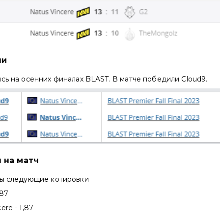
чи
сь на осенних финалах BLAST. В матче победили Cloud9.
 на матч
ны следующие котировки
,87
re - 1,87