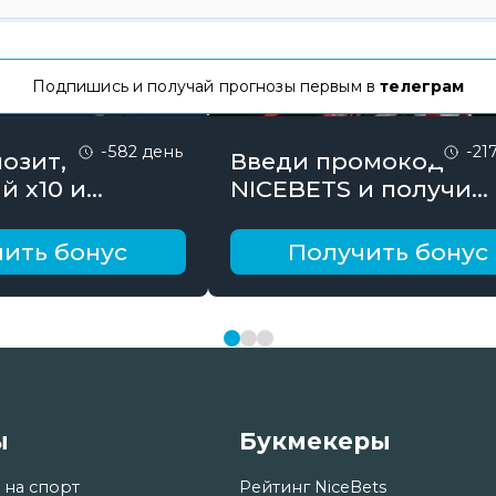
Подпишись и получай прогнозы первым в
телеграм
-582 день
-21
озит,
Введи промокод
й х10 и
NICEBETS и получи
онус до 10000
26000₽ поэтапно
ить бонус
Получить бонус
ы
Букмекеры
 на спорт
Рейтинг NiceBets