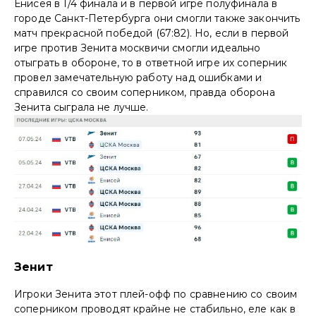
Енисея в 1/4 финала и в первой игре полуфинала в
городе Санкт-Петербурга они смогли также закончить
матч прекрасной победой (67:82). Но, если в первой
игре против Зенита москвичи смогли идеально
отыграть в обороне, то в ответной игре их соперник
провел замечательную работу над ошибками и
справился со своим соперником, правда оборона
Зенита сыграла не лучше.
Зенит
Игроки Зенита этот плей-офф по сравнению со своим
соперником проводят крайне не стабильно, еле как в