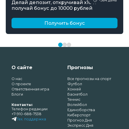
-584 день
Делай депозит, откручивай х10 и
получай бонус до 10000 рублей
Получить бонус
О сайте
Прогнозы
О нас
Все прогнозы на спорт
О проекте
Футбол
Ответственная игра
Хоккей
Блоги
Баскетбол
Теннис
Контакты:
Волейбол
Телефон редакции
Единоборства
+7-910-688-7538
Киберспорт
Тех. поддержка
Прогноз Дня
Экспресс Дня