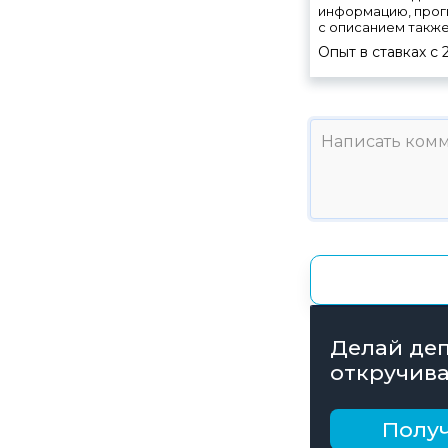
информацию, прогн
с описанием также 
Опыт в ставках с
Делай деп
откручива
получай б
рублей
Получ