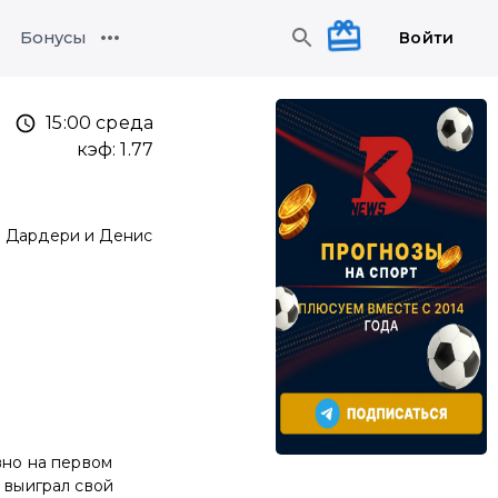
Войти
Бонусы
15:00 среда
кэф:
1.77
о Дардери и Денис
вно на первом
 выиграл свой