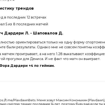
тистику трендов
д в последних 12 встречах
ал 5 из 8 последних матчей
тч Дардери Л. - Шаповалов Д.
олностью ориентироваться только на одну форму спортсмено
унте были результаты. Однако мне не совсем понятны коэфф
 матчем проигрывает, а на него 1.28 выкатывают коэффицие
ой прогулки для Дениса. И не факт что матч он выиграет.
Фора Дардери +4 по геймам.
ttps://t.me/PlavdawnBets. Меня зовут Максим Кононыхин (Plavdawn
ьно смотрю теннис последние 14 лет, поэтому буду рад если ты 