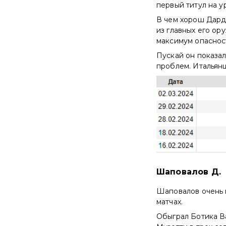
первый титул на у
В чем хорош Дарде
из главных его ор
максимум опаснос
Пускай он показал
проблем. Итальянц
Шаповалов Д.
Шаповалов очень в
матчах.
Обыграл Ботика В