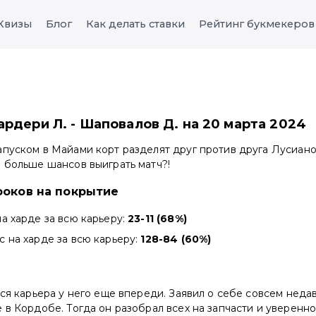
Квизы
Блог
Как делать ставки
Рейтинг букмекеров
ардери Л. - Шаповалов Д. на 20 марта 2024
апуском в Майами корт разделят друг против друга Лусиан
 больше шансов выиграть матч?!
роков на покрытие
а харде за всю карьеру:
23-11 (68%)
 на харде за всю карьеру:
128-84 (60%)
вся карьера у него еще впереди. Заявил о себе совсем неда
 в Кордобе. Тогда он разобрал всех на запчасти и уверенно