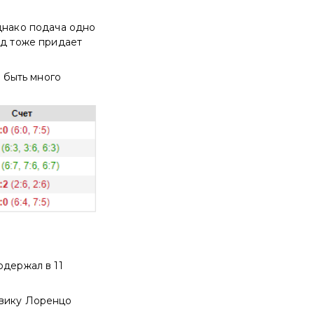
Однако подача одно
нд тоже придает
о быть много
одержал в 11
овику Лоренцо