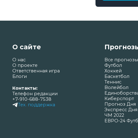
О сайте
Прогноз
О нас
Все прогнозы
О проекте
Футбол
Ответственная игра
Хоккей
Блоги
Баскетбол
Теннис
Волейбол
Контакты:
Единоборств
Телефон редакции
Киберспорт
+7-910-688-7538
Прогноз Дня
Тех. поддержка
Экспресс Дня
ЧМ 2022
ЕВРО-24 Фут