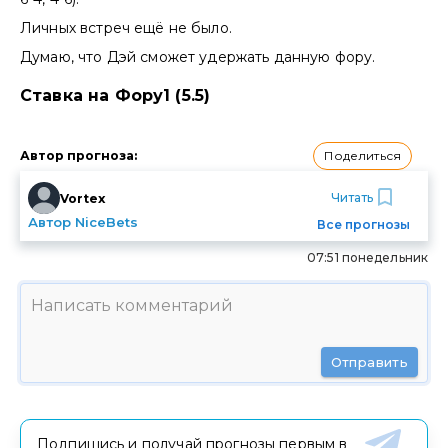
Личных встреч ещё не было.
Думаю, что Дэй сможет удержать данную фору.
Ставка на Фору1 (5.5)
Поделиться
Автор прогноза
:
Читать
Vortex
Автор NiceBets
Все прогнозы
07:51 понедельник
Отправить
Подпишись и получай прогнозы первым в