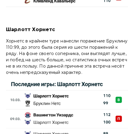
Шарлотт Хорнетс
Хорнетс в крайнем туре нанесли поражение Бруклину
110:99, до этого была серия из шести поражений к
ряду. На фоне своего соперника, они выглядят лучше,
и побед на шесть больше, но статистика очных встреч
не в их пользу. По данной причине эта встреча несёт
очень непредсказуемый характер.