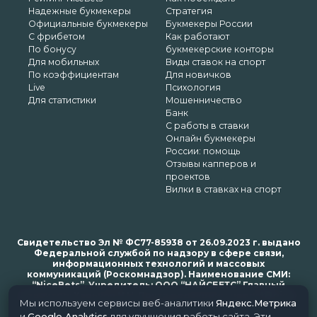
Надежные букмекеры
Стратегия
Официальные букмекеры
Букмекеры России
С фрибетом
Как работают
По бонусу
букмекерские конторы
Для мобильных
Виды ставок на спорт
По коэффициентам
Для новичков
Live
Психология
Для статистики
Мошенничество
Банк
С работы в ставки
Онлайн букмекеры
России: помощь
Отзывы капперов и
проектов
Вилки в ставках на спорт
Свидетельство Эл № ФС77-85938 от 26.09.2023 г. выдано
Федеральной службой по надзору в сфере связи,
информационных технологий и массовых
коммуникаций (Роскомнадзор). Наименование СМИ:
“NiceBets”. Учредитель: ООО “НАЙСБЕТС” Главный
редактор: Харьков Н.Н. Почта редакции: support@nice-
Мы используем сервисы веб-аналитики
Яндекс.Метрика
bets.ru
и
Google Analytics
для улучшения работы сайта. Эти