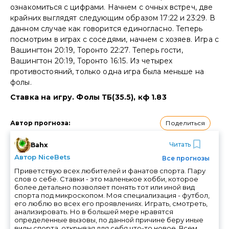
ознакомиться с цифрами. Начнем с очных встреч, две
крайних выглядят следующим образом 17:22 и 23:29. В
данном случае как говорится единогласно. Теперь
посмотрим в играх с соседями, начнем с хозяев. Игра с
Вашингтон 20:19, Торонто 22:27. Теперь гости,
Вашингтон 20:19, Торонто 16:15. Из четырех
противостояний, только одна игра была меньше на
фолы.
Ставка на игру. Фолы ТБ(35.5), кф 1.83
Поделиться
Автор прогноза
:
Читать
Bahx
Автор NiceBets
Все прогнозы
Приветствую всех любителей и фанатов спорта. Пару
слов о себе. Ставки - это маленькое хобби, которое
более детально позволяет понять тот или иной вид
спорта под микроскопом. Моя специализация - футбол,
его люблю во всех его проявлениях. Играть, смотреть,
анализировать. Но в большей мере нравятся
определенные вызовы, по данной причине беру иные
виды спорта, открывая для себя что-то новое. Всем