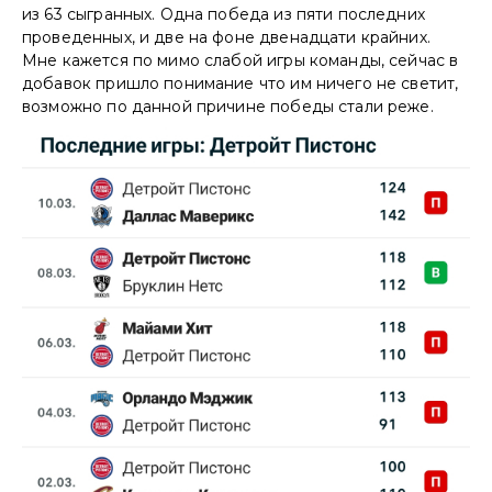
из 63 сыгранных. Одна победа из пяти последних
проведенных, и две на фоне двенадцати крайних.
Мне кажется по мимо слабой игры команды, сейчас в
добавок пришло понимание что им ничего не светит,
возможно по данной причине победы стали реже.