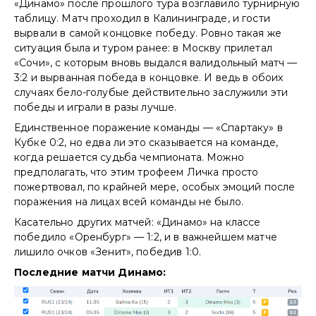
«Динамо» после прошлого тура возглавило турнирную
таблицу. Матч проходил в Калининграде, и гости
вырвали в самой концовке победу. Ровно такая же
ситуация была и туром ранее: в Москву прилетал
«Сочи», с которым вновь выдался валидольный матч —
3:2 и вырванная победа в концовке. И ведь в обоих
случаях бело-голубые действительно заслужили эти
победы и играли в разы лучше.
Единственное поражение команды — «Спартаку» в
Кубке 0:2, но едва ли это сказывается на команде,
когда решается судьба чемпионата. Можно
предполагать, что этим трофеем Личка просто
пожертвовал, по крайней мере, особых эмоций после
поражения на лицах всей команды не было.
Касательно других матчей: «Динамо» на классе
победило «Оренбург» — 1:2, и в важнейшем матче
лишило очков «Зенит», победив 1:0.
Последние матчи Динамо: