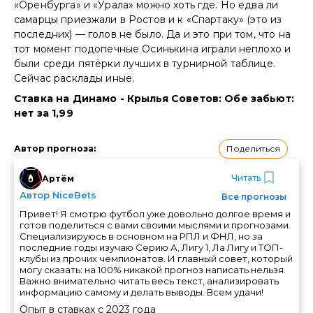
«Оренбурга» и «Урала» можно хоть где. Но едва ли
самарцы приезжали в Ростов и к «Спартаку» (это из
последних) — голов не было. Да и это при том, что на
тот момент подопечные Осинькина играли неплохо и
были среди пятёрки лучших в турнирной таблице.
Сейчас расклады иные.
Ставка на Динамо - Крылья Советов: Обе забьют:
нет за 1,99
Поделиться
Автор прогноза
:
Читать
Артём
Автор NiceBets
Все прогнозы
Привет! Я смотрю футбол уже довольно долгое время и
готов поделиться с вами своими мыслями и прогнозами.
Специализируюсь в основном на РПЛ и ФНЛ, но за
последние годы изучаю Серию А, Лигу 1, Ла Лигу и ТОП-
клубы из прочих чемпионатов. И главный совет, который
могу сказать: на 100% никакой прогноз написать нельзя.
Важно внимательно читать весь текст, анализировать
информацию самому и делать выводы. Всем удачи!
Опыт в ставках с
2023
года