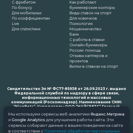
С фрибетом
Как работают
По бонусу
букмекерские конторы
Для мобильных
Виды ставок на спорт
По коэффициентам
Для новичков
Live
Психология
Для статистики
Мошенничество
Банк
С работы в ставки
Онлайн букмекеры
России: помощь
Отзывы капперов и
проектов
Вилки в ставках на спорт
Свидетельство Эл № ФС77-85938 от 26.09.2023 г. выдано
Федеральной службой по надзору в сфере связи,
информационных технологий и массовых
коммуникаций (Роскомнадзор). Наименование СМИ:
“NiceBets”. Учредитель: ООО “НАЙСБЕТС” Главный
редактор: Харьков Н.Н. Почта редакции: support@nice-
Мы используем сервисы веб-аналитики
Яндекс.Метрика
bets.ru
и
Google Analytics
для улучшения работы сайта. Эти
сервисы собирают данные о вашем поведении на сайте
в соответствии с
Политикой обработки персональных
© 2018-2024 NiceBets. 18+