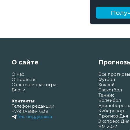
получай б
рублей
Получ
О сайте
Прогноз
О нас
Все прогнозы
О проекте
Футбол
Ответственная игра
Хоккей
Блоги
Баскетбол
Теннис
Волейбол
Контакты:
Единоборств
Телефон редакции
Киберспорт
+7-910-688-7538
Прогноз Дня
Тех. поддержка
Экспресс Дня
ЧМ 2022