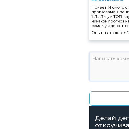
Привет! Я смотрю 
прогнозами. Специ
1, Ла Лигу и ТОП-к
никакой прогноз н
самому и делать в
Опыт в ставках с
Делай деп
откручива