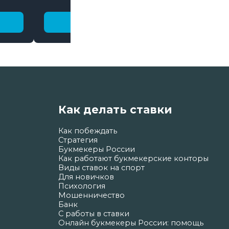
бонусы
Получить бонус
Как делать ставки
Как побеждать
Стратегия
Букмекеры России
Как работают букмекерские конторы
Виды ставок на спорт
Для новичков
Психология
Мошенничество
Банк
С работы в ставки
Онлайн букмекеры России: помощь