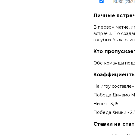
Личные встре
В первом матче, 
встречи. По созда
голубых была сли
Кто пропускае
Обе команды подой
Коэффициенты
На игру составле
Победа Динамо Ма
Ничья - 3,15
Победа Химки - 2,
Ставки на ста