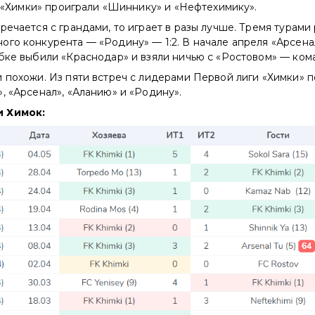
но «Химки» проиграли «Шиннику» и «Нефтехимику».
речается с грандами, то играет в разы лучше. Тремя турами
го конкурента — «Родину» — 1:2. В начале апреля «Арсенал»
убке выбили «Краснодар» и взяли ничью с «Ростовом» — ко
 похожи. Из пяти встреч с лидерами Первой лиги «Химки» 
, «Арсенал», «Аланию» и «Родину».
 Химок: