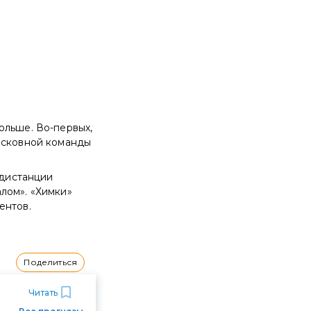
ольше. Во-первых,
московной команды
 дистанции
лом». «Химки»
ентов.
Поделиться
Читать