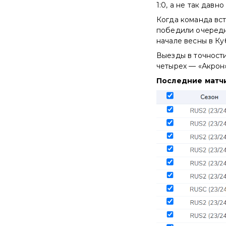
1:0, а не так дав
Когда команда вст
победили очередно
начале весны в К
Выезды в точности
четырех — «Акрон»
Последние матчи