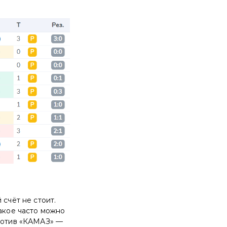
 счёт не стоит.
Такое часто можно
против «КАМАЗ» —