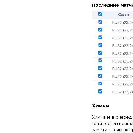
Последние матч
Химки
Химчане в очередн
Голы гостей пришл
заметить в играх 