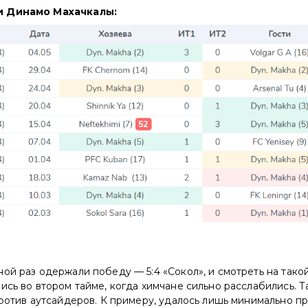
и Динамо Махачкалы:
ой раз одержали победу — 5:4 «Сокол», и смотреть на такой
ись во втором тайме, когда химчане сильно расслабились. 
против аутсайдеров. К примеру, удалось лишь минимально 