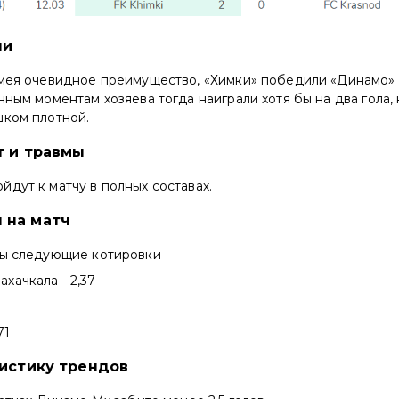
чи
имея очевидное преимущество, «Химки» победили «Динамо» 1
нным моментам хозяева тогда наиграли хотя бы на два гола,
шком плотной.
т и травмы
дут к матчу в полных составах.
 на матч
ны следующие котировки
хачкала - 2,37
71
тистику трендов