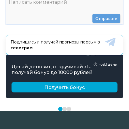
Отправить
Подпишись и получай прогнозы первым в
телеграм
-583 день
Делай депозит, откручивай х10 и
получай бонус до 10000 рублей
Получить бонус