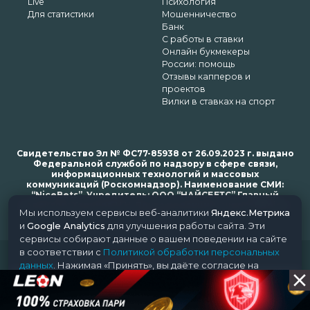
Live
Психология
Для статистики
Мошенничество
Банк
С работы в ставки
Онлайн букмекеры
России: помощь
Отзывы капперов и
проектов
Вилки в ставках на спорт
Свидетельство Эл № ФС77-85938 от 26.09.2023 г. выдано
Федеральной службой по надзору в сфере связи,
информационных технологий и массовых
коммуникаций (Роскомнадзор). Наименование СМИ:
“NiceBets”. Учредитель: ООО “НАЙСБЕТС” Главный
редактор: Харьков Н.Н. Почта редакции: support@nice-
Мы используем сервисы веб-аналитики
Яндекс.Метрика
bets.ru
и
Google Analytics
для улучшения работы сайта. Эти
сервисы собирают данные о вашем поведении на сайте
в соответствии с
Политикой обработки персональных
© 2018-2024 NiceBets. 18+
данных
. Нажимая «Принять», вы даёте согласие на
обработку ваших данных этими сервисами.