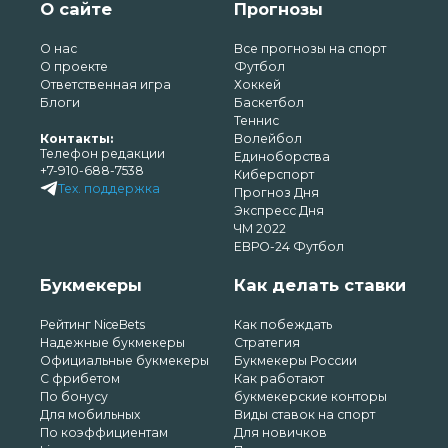
О сайте
Прогнозы
О нас
Все прогнозы на спорт
О проекте
Футбол
Ответственная игра
Хоккей
Блоги
Баскетбол
Теннис
Контакты:
Волейбол
Телефон редакции
Единоборства
+7-910-688-7538
Киберспорт
Тех. поддержка
Прогноз Дня
Экспресс Дня
ЧМ 2022
ЕВРО-24 Футбол
Букмекеры
Как делать ставки
Рейтинг NiceBets
Как побеждать
Надежные букмекеры
Стратегия
Официальные букмекеры
Букмекеры России
С фрибетом
Как работают
По бонусу
букмекерские конторы
Для мобильных
Виды ставок на спорт
По коэффициентам
Для новичков