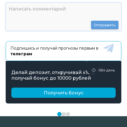
Отправить
Подпишись и получай прогнозы первым в
телеграм
-584 день
Делай депозит, откручивай х10 и
получай бонус до 10000 рублей
Получить бонус