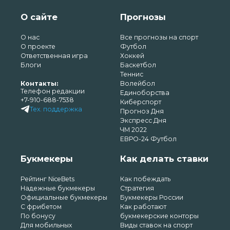
О сайте
Прогнозы
О нас
Все прогнозы на спорт
О проекте
Футбол
Ответственная игра
Хоккей
Блоги
Баскетбол
Теннис
Контакты:
Волейбол
Телефон редакции
Единоборства
+7-910-688-7538
Киберспорт
Тех. поддержка
Прогноз Дня
Экспресс Дня
ЧМ 2022
ЕВРО-24 Футбол
Букмекеры
Как делать ставки
Рейтинг NiceBets
Как побеждать
Надежные букмекеры
Стратегия
Официальные букмекеры
Букмекеры России
С фрибетом
Как работают
По бонусу
букмекерские конторы
Для мобильных
Виды ставок на спорт