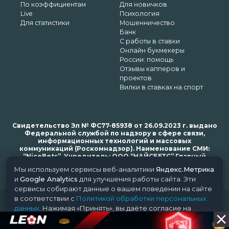
По коэффициентам
Для новичков
Live
Психология
Для статистики
Мошенничество
Банк
С работы в ставки
Онлайн букмекеры
России: помощь
Отзывы капперов и
проектов
Вилки в ставках на спорт
Свидетельство Эл № ФС77-85938 от 26.09.2023 г. выдано
Федеральной службой по надзору в сфере связи,
информационных технологий и массовых
коммуникаций (Роскомнадзор). Наименование СМИ:
“NiceBets”. Учредитель: ООО “НАЙСБЕТС” Главный
редактор: Харьков Н.Н. Почта редакции: support@nice-
Мы используем сервисы веб-аналитики
Яндекс.Метрика
bets.ru
и
Google Analytics
для улучшения работы сайта. Эти
сервисы собирают данные о вашем поведении на сайте
в соответствии с
Политикой обработки персональных
© 2018-2024 NiceBets. 18+
данных
. Нажимая «Принять», вы даёте согласие на
обработку ваших данных этими сервисами.