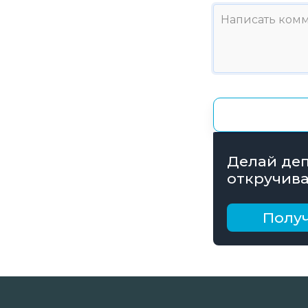
Делай деп
откручива
получай б
рублей
Получ