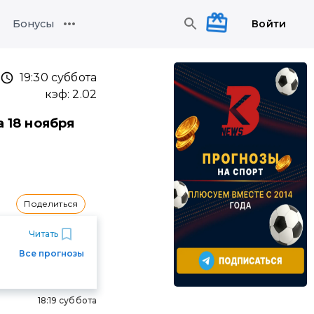
Войти
Бонусы
19:30 суббота
кэф:
2.02
а 18 ноября
Поделиться
Читать
Все прогнозы
18:19 суббота