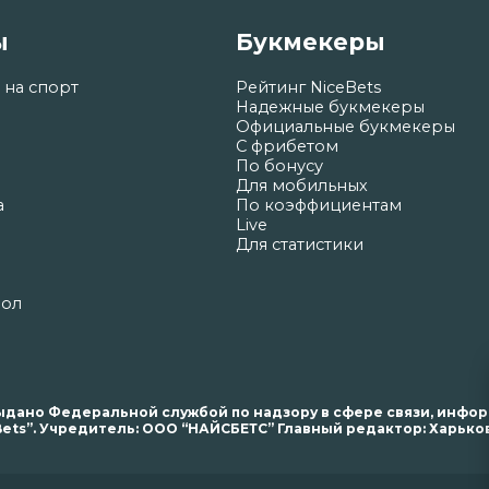
ы
Букмекеры
 на спорт
Рейтинг NiceBets
Надежные букмекеры
Официальные букмекеры
С фрибетом
По бонусу
Для мобильных
а
По коэффициентам
Live
Для статистики
бол
. выдано Федеральной службой по надзору в сфере связи, инф
ets”. Учредитель: ООО “НАЙСБЕТС” Главный редактор: Харьков 