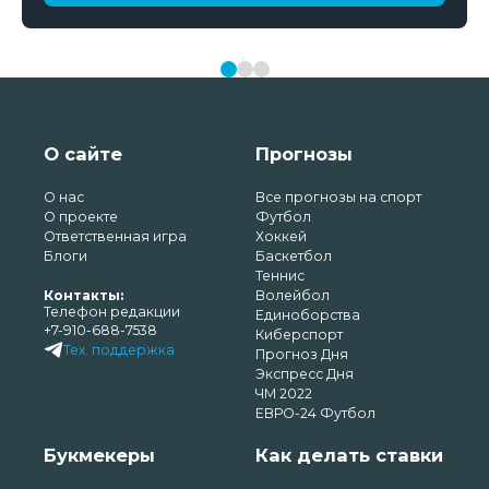
О сайте
Прогнозы
О нас
Все прогнозы на спорт
О проекте
Футбол
Ответственная игра
Хоккей
Блоги
Баскетбол
Теннис
Контакты:
Волейбол
Телефон редакции
Единоборства
+7-910-688-7538
Киберспорт
Тех. поддержка
Прогноз Дня
Экспресс Дня
ЧМ 2022
ЕВРО-24 Футбол
Букмекеры
Как делать ставки