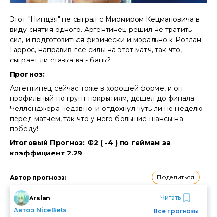
Этот "Ниндзя" не сыграл с Миомиром Кецмановича в
виду снятия одного. Аргентинец решил не тратить
сил, и подготовиться физически и морально к Роллан
Гаррос, направив все силы на этот матч, так что,
сыграет ли ставка ва - банк?
Прогноз:
Аргентинец сейчас тоже в хорошей форме, и он
профильный по грунт покрытиям, дошел до финала
Челленджера недавно, и отдохнул чуть ли не неделю
перед матчем, так что у него большие шансы на
победу!
Итоговый Прогноз: Ф2 ( -4 ) по геймам за
коэффициент 2.29
Поделиться
Автор прогноза
:
Читать
Arslan
Автор NiceBets
Все прогнозы