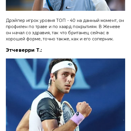
Дрэйпер игрок уровня ТОП - 40 на данный момент, он
профилен по траве и по хаард покрытиям. В Женеве
он начал со здравия, так что британец сейчас в
хорошей форме, точно также, как и его соперник.
Этчеверри Т.: