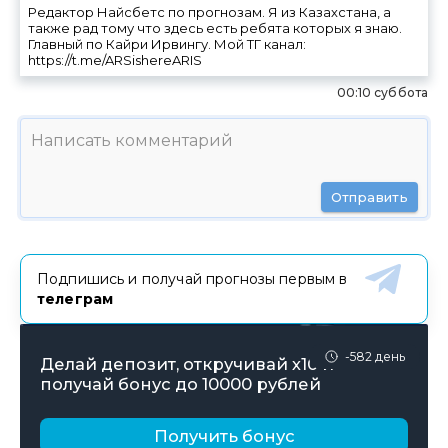
Редактор Найсбетс по прогнозам. Я из Казахстана, а
также рад тому что здесь есть ребята которых я знаю.
Главный по Кайри Ирвингу. Мой ТГ канал:
https://t.me/ARSishereARIS
00:10 суббота
Отправить
Подпишись и получай прогнозы первым в
телеграм
-582 день
Делай депозит, откручивай х10 и
получай бонус до 10000 рублей
Получить бонус