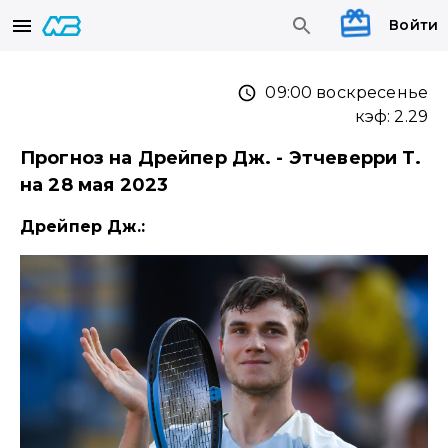
Войти
09:00 воскресенье
кэф:
2.29
Прогноз на Дрейпер Дж. - Этчеверри Т.
на 28 мая 2023
Дрейпер Дж.: