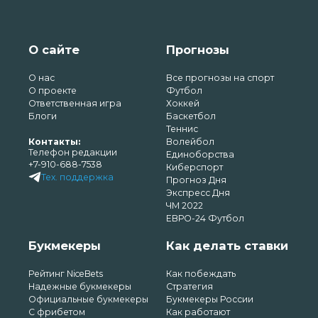
О сайте
Прогнозы
О нас
Все прогнозы на спорт
О проекте
Футбол
Ответственная игра
Хоккей
Блоги
Баскетбол
Теннис
Контакты:
Волейбол
Телефон редакции
Единоборства
+7-910-688-7538
Киберспорт
Тех. поддержка
Прогноз Дня
Экспресс Дня
ЧМ 2022
ЕВРО-24 Футбол
Букмекеры
Как делать ставки
Рейтинг NiceBets
Как побеждать
Надежные букмекеры
Стратегия
Официальные букмекеры
Букмекеры России
С фрибетом
Как работают