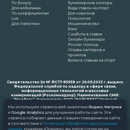
По бонусу
букмекерские конторы
Для мобильных
Виды ставок на спорт
По коэффициентам
Для новичков
Live
Психология
Для статистики
Мошенничество
Банк
С работы в ставки
Онлайн букмекеры
России: помощь
Отзывы капперов и
проектов
Вилки в ставках на спорт
Свидетельство Эл № ФС77-85938 от 26.09.2023 г. выдано
Федеральной службой по надзору в сфере связи,
информационных технологий и массовых
коммуникаций (Роскомнадзор). Наименование СМИ:
“NiceBets”. Учредитель: ООО “НАЙСБЕТС” Главный
редактор: Харьков Н.Н. Почта редакции: support@nice-
Мы используем сервисы веб-аналитики
Яндекс.Метрика
bets.ru
и
Google Analytics
для улучшения работы сайта. Эти
сервисы собирают данные о вашем поведении на сайте
в соответствии с
Политикой обработки персональных
© 2018-2024 NiceBets. 18+
данных
. Нажимая «Принять», вы даёте согласие на