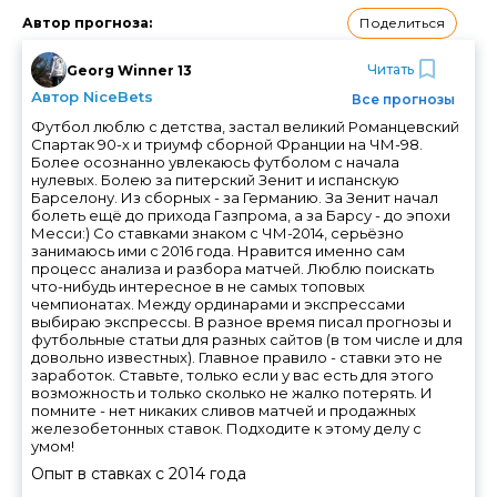
Поделиться
Автор прогноза
:
Читать
Georg Winner 13
Автор NiceBets
Все прогнозы
Футбол люблю с детства, застал великий Романцевский
Спартак 90-х и триумф сборной Франции на ЧМ-98.
Более осознанно увлекаюсь футболом с начала
нулевых. Болею за питерский Зенит и испанскую
Барселону. Из сборных - за Германию. За Зенит начал
болеть ещё до прихода Газпрома, а за Барсу - до эпохи
Месси:) Со ставками знаком с ЧМ-2014, серьёзно
занимаюсь ими с 2016 года. Нравится именно сам
процесс анализа и разбора матчей. Люблю поискать
что-нибудь интересное в не самых топовых
чемпионатах. Между ординарами и экспрессами
выбираю экспрессы. В разное время писал прогнозы и
футбольные статьи для разных сайтов (в том числе и для
довольно известных). Главное правило - ставки это не
заработок. Ставьте, только если у вас есть для этого
возможность и только сколько не жалко потерять. И
помните - нет никаких сливов матчей и продажных
железобетонных ставок. Подходите к этому делу с
умом!
Опыт в ставках с
2014
года