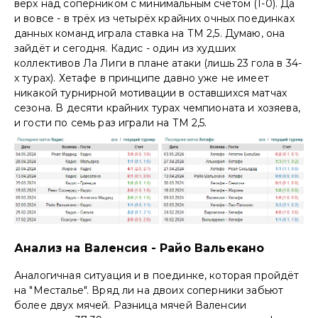
верх над соперником с минимальным счётом (1-0). Да
и вовсе - в трёх из четырёх крайних очных поединках
данных команд играла ставка на ТМ 2,5. Думаю, она
зайдёт и сегодня. Кадис - один из худших
коллективов Ла Лиги в плане атаки (лишь 23 гола в 34-
х турах). Хетафе в принципе давно уже не имеет
никакой турнирной мотивации в оставшихся матчах
сезона. В десяти крайних турах чемпионата и хозяева,
и гости по семь раз играли на ТМ 2,5.
Анализ на Валенсия - Райо Вальекано
Аналогичная ситуация и в поединке, которая пройдёт
на "Месталье". Вряд ли на двоих соперники забьют
более двух мячей. Разница мячей Валенсии