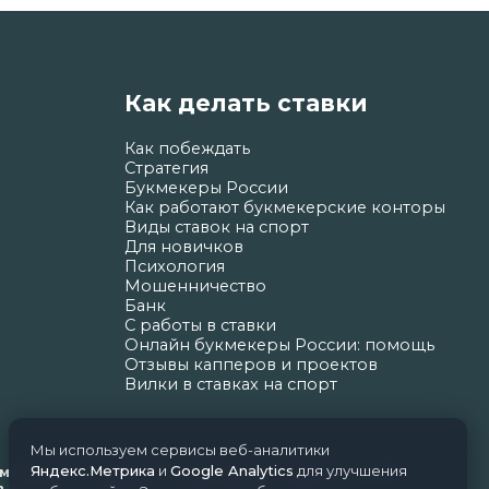
Как делать ставки
Как побеждать
Стратегия
Букмекеры России
Как работают букмекерские конторы
Виды ставок на спорт
Для новичков
Психология
Мошенничество
Банк
С работы в ставки
Онлайн букмекеры России: помощь
Отзывы капперов и проектов
Вилки в ставках на спорт
Мы используем сервисы веб-аналитики
Яндекс.Метрика
и
Google Analytics
для улучшения
ормационных технологий и массовых коммуникаций