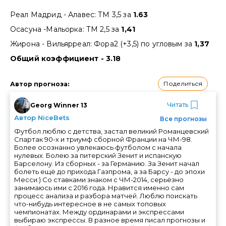
Реал Мадрид - Алавес: ТМ 3,5 за
1.63
Осасуна -Мальорка: ТМ 2,5 за
1,41
Жирона - Вильярреал: Фора2 (+3,5) по угловым за
1,37
Общий коэффициент - 3.18
Поделиться
Автор прогноза
:
Читать
Georg Winner 13
Автор NiceBets
Все прогнозы
Футбол люблю с детства, застал великий Романцевский
Спартак 90-х и триумф сборной Франции на ЧМ-98.
Более осознанно увлекаюсь футболом с начала
нулевых. Болею за питерский Зенит и испанскую
Барселону. Из сборных - за Германию. За Зенит начал
болеть ещё до прихода Газпрома, а за Барсу - до эпохи
Месси:) Со ставками знаком с ЧМ-2014, серьёзно
занимаюсь ими с 2016 года. Нравится именно сам
процесс анализа и разбора матчей. Люблю поискать
что-нибудь интересное в не самых топовых
чемпионатах. Между ординарами и экспрессами
выбираю экспрессы. В разное время писал прогнозы и