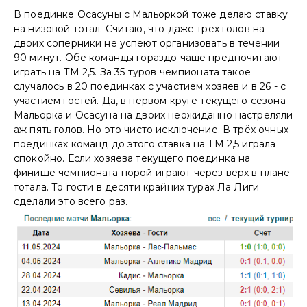
В поединке Осасуны с Мальоркой тоже делаю ставку
на низовой тотал. Считаю, что даже трёх голов на
двоих соперники не успеют организовать в течении
90 минут. Обе команды гораздо чаще предпочитают
играть на ТМ 2,5. За 35 туров чемпионата такое
случалось в 20 поединках с участием хозяев и в 26 - с
участием гостей. Да, в первом круге текущего сезона
Мальорка и Осасуна на двоих неожиданно настреляли
аж пять голов. Но это чисто исключение. В трёх очных
поединках команд до этого ставка на ТМ 2,5 играла
спокойно. Если хозяева текущего поединка на
финише чемпионата порой играют через верх в плане
тотала. То гости в десяти крайних турах Ла Лиги
сделали это всего раз.