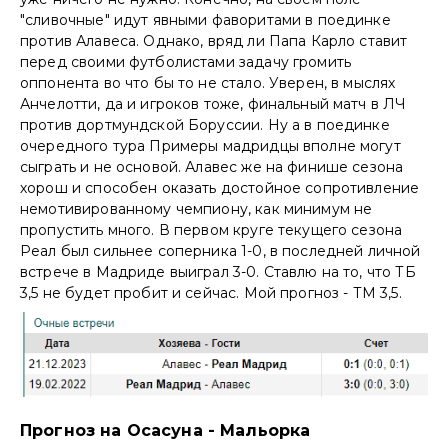
"сливочные" идут явными фаворитами в поединке
против Алавеса. Однако, вряд ли Папа Карло ставит
перед своими футболистами задачу громить
оппонента во что бы то не стало. Уверен, в мыслях
Анчелотти, да и игроков тоже, финальный матч в ЛЧ
против дортмундской Боруссии. Ну а в поединке
очередного тура Примеры мадридцы вполне могут
сыграть и не основой. Алавес же на финише сезона
хорош и способен оказать достойное сопротивление
немотивированному чемпиону, как минимум не
пропустить много. В первом круге текущего сезона
Реал был сильнее соперника 1-0, в последней личной
встрече в Мадриде выиграл 3-0. Ставлю на то, что ТБ
3,5 не будет пробит и сейчас. Мой прогноз - ТМ 3,5.
Прогноз на Осасуна - Мальорка