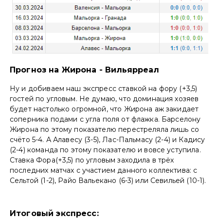
Прогноз на Жирона - Вильярреал
Ну и добиваем наш экспресс ставкой на фору (+3,5)
гостей по угловым. Не думаю, что доминация хозяев
будет настолько огромной, что Жирона аж закидает
соперника подами с угла поля от флажка. Барселону
Жирона по этому показателю перестреляла лишь со
счёто 5-4. А Алавесу (3-5), Лас-Пальмасу (2-4) и Кадису
(2-4) команда по этому показателю и вовсе уступила.
Ставка Фора(+3,5) по угловым заходила в трёх
последних матчах с участием данного коллектива: с
Сельтой (1-2), Райо Вальекано (6-3) или Севильей (10-1).
Итоговый экспресс: