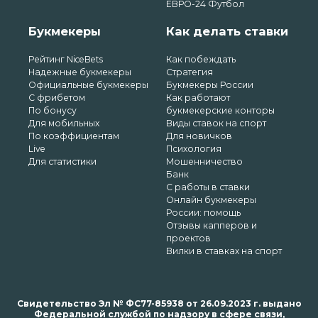
ЕВРО-24 Футбол
Букмекеры
Как делать ставки
Рейтинг NiceBets
Как побеждать
Надежные букмекеры
Стратегия
Официальные букмекеры
Букмекеры России
С фрибетом
Как работают
По бонусу
букмекерские конторы
Для мобильных
Виды ставок на спорт
По коэффициентам
Для новичков
Live
Психология
Для статистики
Мошенничество
Банк
С работы в ставки
Онлайн букмекеры
России: помощь
Отзывы капперов и
проектов
Вилки в ставках на спорт
Свидетельство Эл № ФС77-85938 от 26.09.2023 г. выдано
Федеральной службой по надзору в сфере связи,