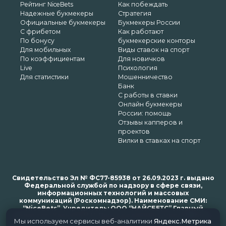
Рейтинг NiceBets
Как побеждать
Надежные букмекеры
Стратегия
Официальные букмекеры
Букмекеры России
С фрибетом
Как работают
По бонусу
букмекерские конторы
Для мобильных
Виды ставок на спорт
По коэффициентам
Для новичков
Live
Психология
Для статистики
Мошенничество
Банк
С работы в ставки
Онлайн букмекеры
России: помощь
Отзывы капперов и
проектов
Вилки в ставках на спорт
Свидетельство Эл № ФС77-85938 от 26.09.2023 г. выдано
Федеральной службой по надзору в сфере связи,
информационных технологий и массовых
коммуникаций (Роскомнадзор). Наименование СМИ:
“NiceBets”. Учредитель: ООО “НАЙСБЕТС” Главный
редактор: Харьков Н.Н. Почта редакции: support@nice-
Мы используем сервисы веб-аналитики
Яндекс.Метрика
bets.ru