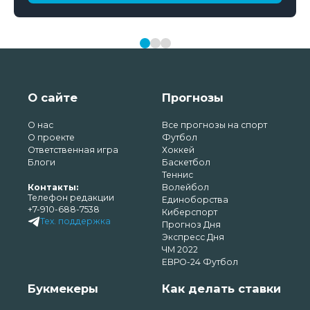
О сайте
Прогнозы
О нас
Все прогнозы на спорт
О проекте
Футбол
Ответственная игра
Хоккей
Блоги
Баскетбол
Теннис
Контакты:
Волейбол
Телефон редакции
Единоборства
+7-910-688-7538
Киберспорт
Тех. поддержка
Прогноз Дня
Экспресс Дня
ЧМ 2022
ЕВРО-24 Футбол
Букмекеры
Как делать ставки