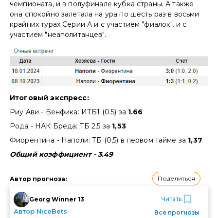
чемпионата, и в полуфинале кубка страны. А также
она спокойно залетала на ура по шесть раз в восьми
крайних турах Серии А и с участием "фиалок", и с
участием "неаполитанцев".
Итоговый экспресс:
Риу Ави - Бенфика: ИТБ1 (0.5) за
1.66
Рода - НАК Бреда: ТБ 2,5 за
1,53
Фиорентина - Наполи: ТБ (0,5) в первом тайме за
1,37
Общий коэффициент - 3.49
Поделиться
Автор прогноза
:
Читать
Georg Winner 13
Автор NiceBets
Все прогнозы