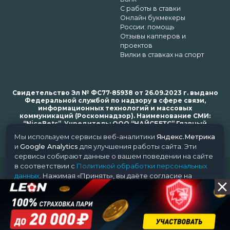
С работы в ставки
Онлайн букмекеры
России: помощь
Отзывы капперов и
проектов
Вилки в ставках на спорт
Свидетельство Эл № ФС77-85938 от 26.09.2023 г. выдано
Федеральной службой по надзору в сфере связи,
информационных технологий и массовых
коммуникаций (Роскомнадзор). Наименование СМИ:
“NiceBets”. Учредитель: ООО “НАЙСБЕТС” Главный
редактор: Харьков Н.Н. Почта редакции: support@nice-
Мы используем сервисы веб-аналитики
Яндекс.Метрика
bets.ru
и
Google Analytics
для улучшения работы сайта. Эти
сервисы собирают данные о вашем поведении на сайте
в соответствии с
Политикой обработки персональных
© 2018-2024 NiceBets. 18+
данных
. Нажимая «Принять», вы даёте согласие на
обработку ваших данных этими сервисами.
Принять
Отклонить