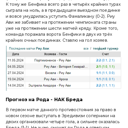
К тому же Бенфика всего раз в четырёх крайних турах
сыграла на ноль, а в предыдущем выездном поединке
и вовсе умудрилась уступить Фамаликану (0-2). Риу
Ави же забивает на протяжении чемпионата страны
уже на протяжении шести матчей кряду. Кроме того,
команда поражала ворота Бенфики в двух из трёх
крайних очных поединках. Ставлю на гол хозяев.
Прогноз на Рода - НАК Бреда
В первом матче данного противостояния за право в
новом сезоне выступать в Эредивизи соперники на
двоих организовали четыре гола, а сильнее оказалась
Бреда (3-1). Не знаю, сможет ли Рода в ответном