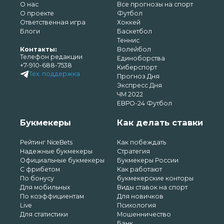
О нас
Все прогнозы на спорт
О проекте
Футбол
Ответственная игра
Хоккей
Блоги
Баскетбол
Теннис
Контакты:
Волейбол
Телефон редакции
Единоборства
+7-910-688-7538
Киберспорт
Тех. поддержка
Прогноз Дня
Экспресс Дня
ЧМ 2022
ЕВРО-24 Футбол
Букмекеры
Как делать ставки
Рейтинг NiceBets
Как побеждать
Надежные букмекеры
Стратегия
Официальные букмекеры
Букмекеры России
С фрибетом
Как работают
По бонусу
букмекерские конторы
Для мобильных
Виды ставок на спорт
По коэффициентам
Для новичков
Live
Психология
Для статистики
Мошенничество
Банк