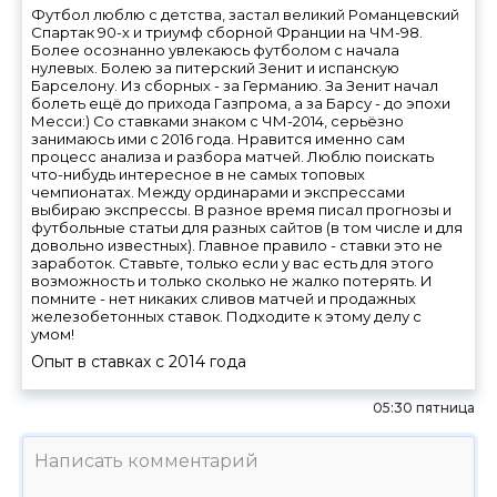
Футбол люблю с детства, застал великий Романцевский
Спартак 90-х и триумф сборной Франции на ЧМ-98.
Более осознанно увлекаюсь футболом с начала
нулевых. Болею за питерский Зенит и испанскую
Барселону. Из сборных - за Германию. За Зенит начал
болеть ещё до прихода Газпрома, а за Барсу - до эпохи
Месси:) Со ставками знаком с ЧМ-2014, серьёзно
занимаюсь ими с 2016 года. Нравится именно сам
процесс анализа и разбора матчей. Люблю поискать
что-нибудь интересное в не самых топовых
чемпионатах. Между ординарами и экспрессами
выбираю экспрессы. В разное время писал прогнозы и
футбольные статьи для разных сайтов (в том числе и для
довольно известных). Главное правило - ставки это не
заработок. Ставьте, только если у вас есть для этого
возможность и только сколько не жалко потерять. И
помните - нет никаких сливов матчей и продажных
железобетонных ставок. Подходите к этому делу с
умом!
Опыт в ставках с
2014
года
05:30 пятница