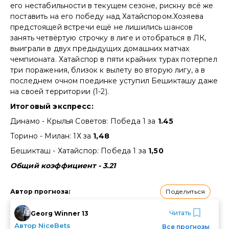
его нестабильности в текущем сезоне, рискну всё же
поставить на его победу над Хатайспором.Хозяева
предстоящей встречи ещё не лишились шансов
занять четвёртую строчку в лиге и отобраться в ЛК,
выиграли в двух предыдущих домашних матчах
чемпионата. Хатайспор в пяти крайних турах потерпел
три поражения, близок к вылету во вторую лигу, а в
последнем очном поединке уступил Бешикташу даже
на своей территории (1-2).
Итоговый экспресс:
Динамо - Крылья Советов: Победа 1 за
1.45
Торино - Милан: 1Х за
1,48
Бешикташ - Хатайспор: Победа 1 за
1,50
Общий коэффициент - 3.21
Поделиться
Автор прогноза
:
Читать
Georg Winner 13
Автор NiceBets
Все прогнозы