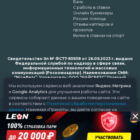
Банк
С работы в ставки
Онлайн букмекеры
России: помощь
Отзывы капперов и
проектов
Вилки в ставках на спорт
Свидетельство Эл № ФС77-85938 от 26.09.2023 г. выдано
Федеральной службой по надзору в сфере связи,
информационных технологий и массовых
коммуникаций (Роскомнадзор). Наименование СМИ:
“NiceBets”. Учредитель: ООО “НАЙСБЕТС” Главный
редактор: Харьков Н.Н. Почта редакции: support@nice-
Мы используем сервисы веб-аналитики
Яндекс.Метрика
bets.ru
и
Google Analytics
для улучшения работы сайта. Эти
сервисы собирают данные о вашем поведении на сайте
в соответствии с
Политикой обработки персональных
© 2018-2024 NiceBets. 18+
данных
. Нажимая «Принять», вы даёте согласие на
обработку ваших данных этими сервисами.
Принять
Отклонить