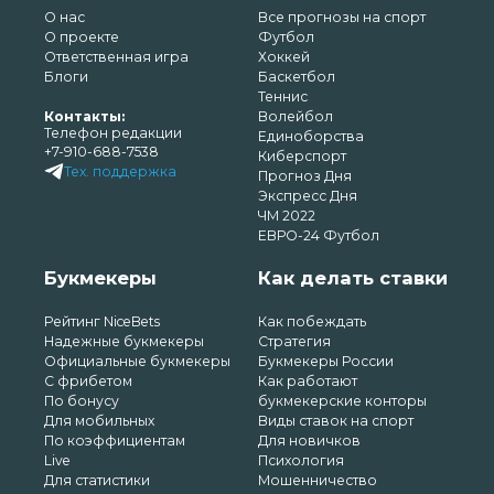
О нас
Все прогнозы на спорт
О проекте
Футбол
Ответственная игра
Хоккей
Блоги
Баскетбол
Теннис
Контакты:
Волейбол
Телефон редакции
Единоборства
+7-910-688-7538
Киберспорт
Тех. поддержка
Прогноз Дня
Экспресс Дня
ЧМ 2022
ЕВРО-24 Футбол
Букмекеры
Как делать ставки
Рейтинг NiceBets
Как побеждать
Надежные букмекеры
Стратегия
Официальные букмекеры
Букмекеры России
С фрибетом
Как работают
По бонусу
букмекерские конторы
Для мобильных
Виды ставок на спорт
По коэффициентам
Для новичков
Live
Психология
Для статистики
Мошенничество