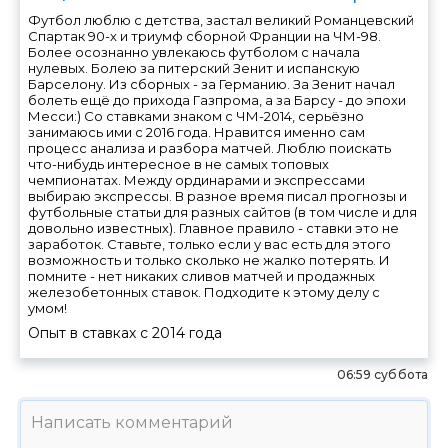
Футбол люблю с детства, застал великий Романцевский
Спартак 90-х и триумф сборной Франции на ЧМ-98.
Более осознанно увлекаюсь футболом с начала
нулевых. Болею за питерский Зенит и испанскую
Барселону. Из сборных - за Германию. За Зенит начал
болеть ещё до прихода Газпрома, а за Барсу - до эпохи
Месси:) Со ставками знаком с ЧМ-2014, серьёзно
занимаюсь ими с 2016 года. Нравится именно сам
процесс анализа и разбора матчей. Люблю поискать
что-нибудь интересное в не самых топовых
чемпионатах. Между ординарами и экспрессами
выбираю экспрессы. В разное время писал прогнозы и
футбольные статьи для разных сайтов (в том числе и для
довольно известных). Главное правило - ставки это не
заработок. Ставьте, только если у вас есть для этого
возможность и только сколько не жалко потерять. И
помните - нет никаких сливов матчей и продажных
железобетонных ставок. Подходите к этому делу с
умом!
Опыт в ставках с
2014
года
06:59 суббота