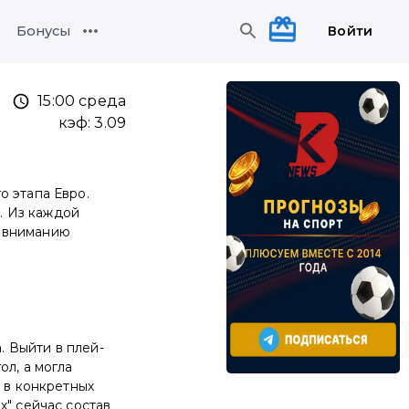
Войти
Бонусы
15:00 среда
кэф:
3.09
о этапа Евро.
". Из каждой
у вниманию
. Выйти в плей-
ол, а могла
и в конкретных
х" сейчас состав