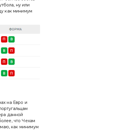
тбола, ну или
ду как минимум
ах на Евро и
 португальцам
дера данной
более, что Чехам
умаю, как минимум