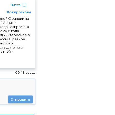
Читать
Все прогнозы
орной Франции на
й Зенит и
хода Газпрома, а
 2016 года.
удь интересное в
ссы. В разное
овольно
сть для этого
матчей и
00:48 среда
Отправить