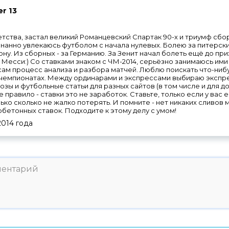
r 13
тства, застал великий Романцевский Спартак 90-х и триумф сб
нанно увлекаюсь футболом с начала нулевых. Болею за питерски
ну. Из сборных - за Германию. За Зенит начал болеть ещё до при
и Месси:) Со ставками знаком с ЧМ-2014, серьёзно занимаюсь ими с
ам процесс анализа и разбора матчей. Люблю поискать что-ниб
 чемпионатах. Между ординарами и экспрессами выбираю экспре
озы и футбольные статьи для разных сайтов (в том числе и для д
е правило - ставки это не заработок. Ставьте, только если у вас е
ько сколько не жалко потерять. И помните - нет никаких сливов 
етонных ставок. Подходите к этому делу с умом!
2014
года