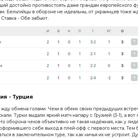
щий достойно противостоять даже грандам европейского фу
ам. Бельгийцы в обороне не идеальны, от украинцев тоже ж
 Ставка - Обе забьют.
ия - Турция
 жду обмена голами. Чехи в обеих своих предыдущих встреч
кали. Турки выдали яркий матч напару с Грузией (3-1), а вот
 Но оборона чехов объективно не такая надёжная, как у ли
оформившего себе выход в плей-офф с первого места. Тем 
ться в заключительном туре, так как ничья их не устроит. Д