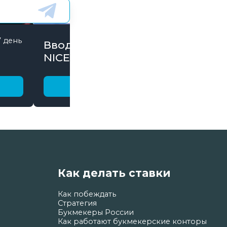
7 день
846 дней
Вводи Промокод
NICE15000 и забирай
бонусы
Получить бонус
Как делать ставки
Как побеждать
Стратегия
Букмекеры России
Как работают букмекерские конторы