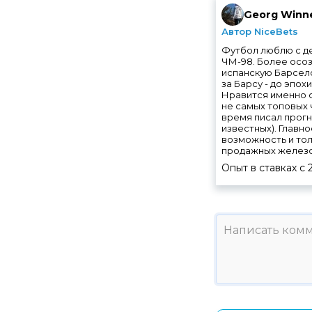
Georg Winne
Автор NiceBets
Футбол люблю с де
ЧМ-98. Более осоз
испанскую Барсело
за Барсу - до эпох
Нравится именно с
не самых топовых
время писал прогн
известных). Главно
возможность и тол
продажных железоб
Опыт в ставках с