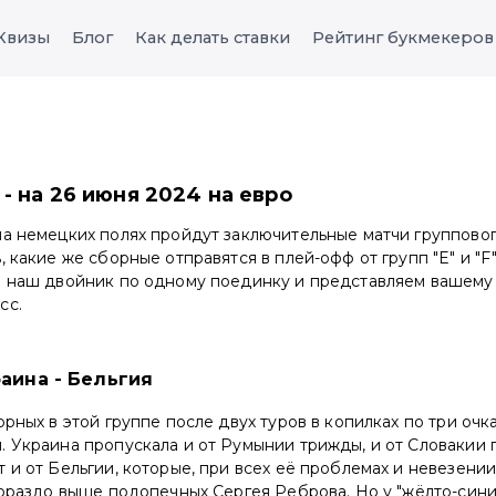
Квизы
Блог
Как делать ставки
Рейтинг букмекеров
- на 26 июня 2024 на евро
а немецких полях пройдут заключительные матчи групповог
, какие же сборные отправятся в плей-офф от групп "E" и "F
в наш двойник по одному поединку и представляем вашем
сс.
раина - Бельгия
орных в этой группе после двух туров в копилках по три очка
 Украина пропускала и от Румынии трижды, и от Словакии г
 и от Бельгии, которые, при всех её проблемах и невезени
гораздо выше подопечных Сергея Реброва. Но у "жёлто-сини