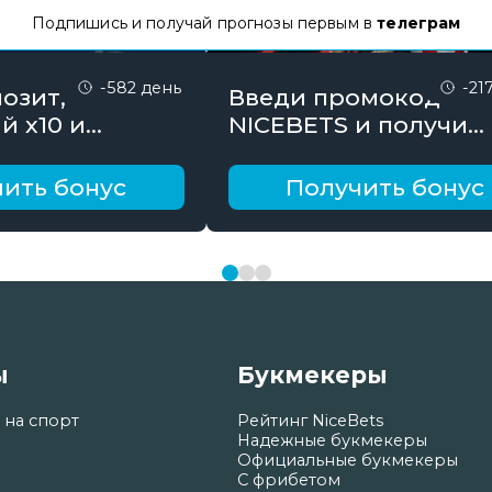
Подпишись и получай прогнозы первым в
телеграм
-582 день
-21
озит,
Введи промокод
й х10 и
NICEBETS и получи
онус до 10000
26000₽ поэтапно
ить бонус
Получить бонус
ы
Букмекеры
 на спорт
Рейтинг NiceBets
Надежные букмекеры
Официальные букмекеры
С фрибетом