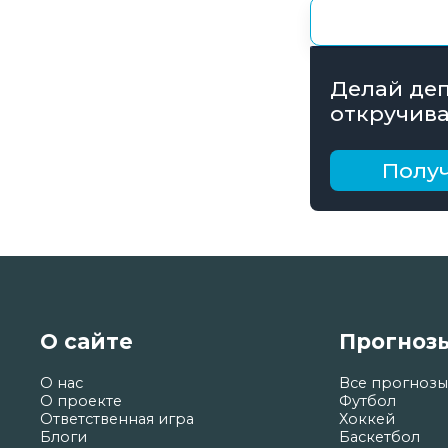
Делай деп
откручива
получай б
рублей
Получ
О сайте
Прогноз
О нас
Все прогнозы
О проекте
Футбол
Ответственная игра
Хоккей
Блоги
Баскетбол