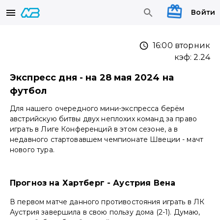
Войти
16:00 вторник
кэф:
2.24
Экспресс дня - на 28 мая 2024 на
футбол
Для нашего очередного мини-экспресса берём
австрийскую битвы двух неплохих команд за право
играть в Лиге Конференций в этом сезоне, а в
недавного стартовавшем чемпионате Швеции - мачт
нового тура.
Прогноз на Хартберг - Аустрия Вена
В первом матче данного противостояния играть в ЛК
Аустрия завершила в свою пользу дома (2-1). Думаю,