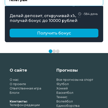
-584 день
Делай депозит, откручивай х10 и
получай бонус до 10000 рублей
Получить бонус
О сайте
Прогнозы
О нас
Все прогнозы на спорт
О проекте
Футбол
Ответственная игра
Хоккей
Блоги
Баскетбол
Теннис
Контакты:
Волейбол
Телефон редакции
Единоборства