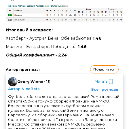
Итоговый экспресс:
Хартберг - Аустрия Вена: Обе забьют за
1,46
Мальме - Эльфсборг: Победа 1 за
1,46
Общий коэффициент - 2,24
Поделиться
Автор прогноза
:
Читать
Georg Winner 13
Автор NiceBets
Все прогнозы
Футбол люблю с детства, застал великий Романцевский
Спартак 90-х и триумф сборной Франции на ЧМ-98.
Более осознанно увлекаюсь футболом с начала
нулевых. Болею за питерский Зенит и испанскую
Барселону. Из сборных - за Германию. За Зенит начал
болеть ещё до прихода Газпрома, а за Барсу - до эпохи
Месси:) Со ставками знаком с ЧМ-2014, серьёзно
занимаюсь ими с 2016 года. Нравится именно сам