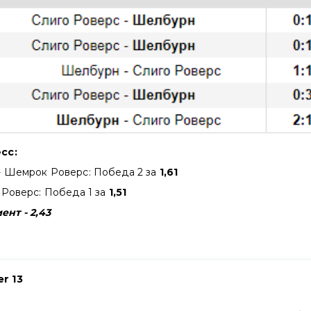
сс:
 Шемрок Роверс: Победа 2 за
1,61
 Роверс: Победа 1 за
1,51
нт - 2,43
r 13