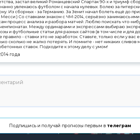
тства, застал великий Романцевский Спартак 90-х и триумф сб
нанно увлекаюсь футболом с начала нулевых. Болею за питерски
ну. Из сборных - за Германию. За Зенит начал болеть ещё до при
и Месси:) Со ставками знаком с ЧМ-2014, серьёзно занимаюсь ими с
ам процесс анализа и разбора матчей. Люблю поискать что-ниб
 чемпионатах. Между ординарами и экспрессами выбираю экспре
озы и футбольные статьи для разных сайтов (в том числе и для д
е правило - ставки это не заработок. Ставьте, только если у вас е
ько сколько не жалко потерять. И помните - нет никаких сливов 
етонных ставок. Подходите к этому делу с умом!
2014
года
Подпишись и получай прогнозы первым в
телеграм