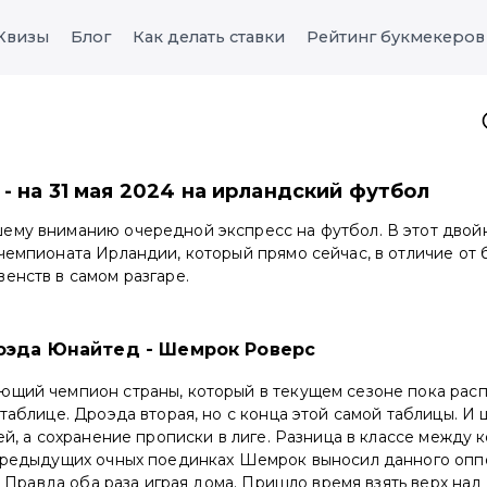
Квизы
Блог
Как делать ставки
Рейтинг букмекеров
 - на 31 мая 2024 на ирландский футбол
ему вниманию очередной экспресс на футбол. В этот двой
чемпионата Ирландии, который прямо сейчас, в отличие от
енств в самом разгаре.
оэда Юнайтед - Шемрок Роверс
ющий чемпион страны, который в текущем сезоне пока расп
 таблице. Дроэда вторая, но с конца этой самой таблицы. И ц
тей, а сохранение прописки в лиге. Разница в классе между
 предыдущих очных поединках Шемрок выносил данного опп
0). Правда оба раза играя дома. Пришло время взять верх на