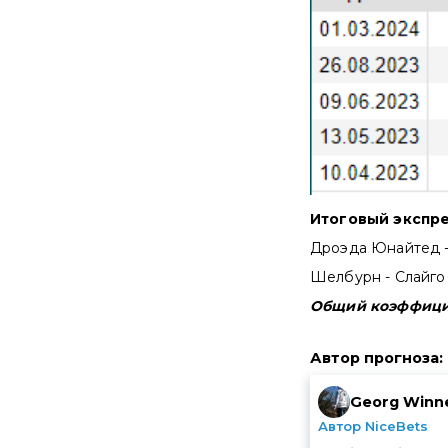
Итоговый экспре
Дроэда Юнайтед -
Шелбурн - Слайго
Общий коэффицие
Автор прогноза
:
Georg Winne
Автор NiceBets