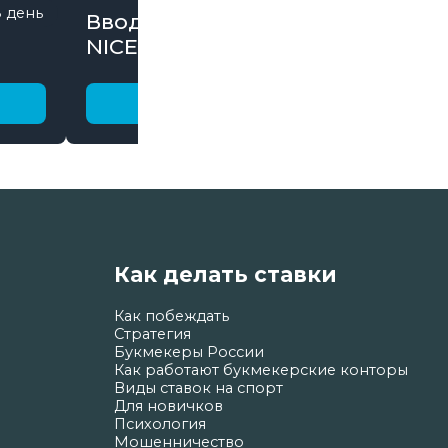
8 день
845 дней
Вводи Промокод
NICE15000 и забирай
бонусы
Получить бонус
Как делать ставки
Как побеждать
Стратегия
Букмекеры России
Как работают букмекерские конторы
Виды ставок на спорт
Для новичков
Психология
Мошенничество