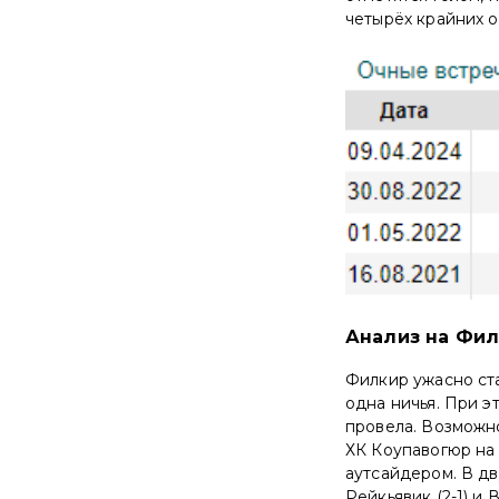
четырёх крайних оч
Анализ на Фил
Филкир ужасно ста
одна ничья. При э
провела. Возможно
ХК Коупавогюр на 
аутсайдером. В дв
Рейкьявик (2-1) и