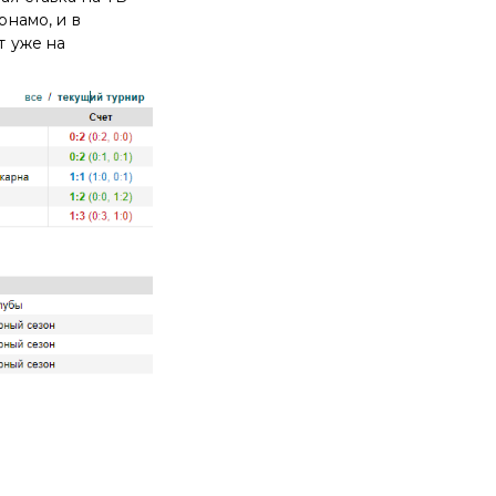
рнамо, и в
т уже на