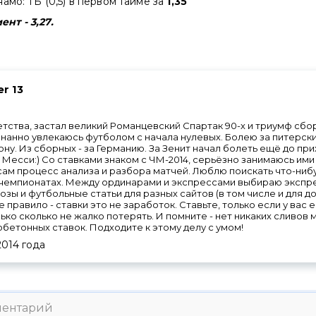
амо: ТБ (0,5) в первом тайме за
1,35
т - 3,27.
r 13
тства, застал великий Романцевский Спартак 90-х и триумф сб
нанно увлекаюсь футболом с начала нулевых. Болею за питерски
ну. Из сборных - за Германию. За Зенит начал болеть ещё до при
и Месси:) Со ставками знаком с ЧМ-2014, серьёзно занимаюсь ими с
ам процесс анализа и разбора матчей. Люблю поискать что-ниб
 чемпионатах. Между ординарами и экспрессами выбираю экспре
озы и футбольные статьи для разных сайтов (в том числе и для д
е правило - ставки это не заработок. Ставьте, только если у вас е
ько сколько не жалко потерять. И помните - нет никаких сливов 
етонных ставок. Подходите к этому делу с умом!
2014
года