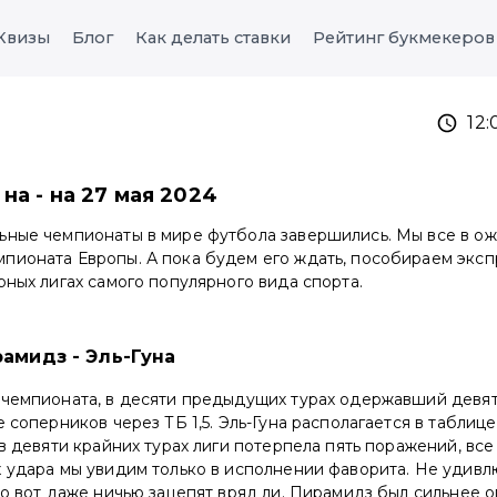
Квизы
Блог
Как делать ставки
Рейтинг букмекеров
12
на - на 27 мая 2024
ьные чемпионаты в мире футбола завершились. Мы все в ож
пионата Европы. А пока будем его ждать, пособираем эксп
рных лигах самого популярного вида спорта.
рамидз - Эль-Гуна
 чемпионата, в десяти предыдущих турах одержавший девят
 соперников через ТБ 1,5. Эль-Гуна располагается в таблице
в девяти крайних турах лиги потерпела пять поражений, все 
 удара мы увидим только в исполнении фаворита. Не удивлю
но вот даже ничью зацепят вряд ли. Пирамидз был сильнее о