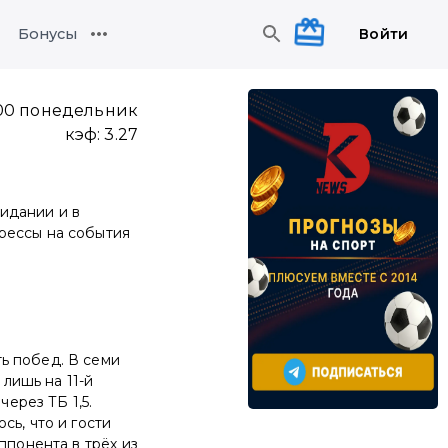
Войти
Бонусы
:00 понедельник
кэф:
3.27
идании и в
рессы на события
ь побед. В семи
 лишь на 11-й
через ТБ 1,5.
сь, что и гости
ппонента в трёх из