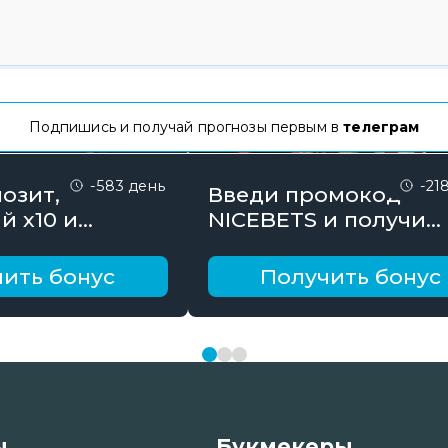
Подпишись и получай прогнозы первым в
телеграм
-583 день
-21
озит,
Введи промокод
й х10 и
NICEBETS и получи
онус до 10000
26000₽ поэтапно
ить бонус
Получить бонус
ы
Букмекеры