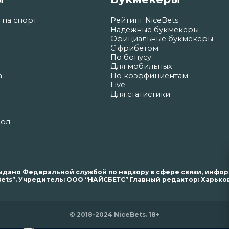
 на спорт
Рейтинг NiceBets
Надежные букмекеры
Официальные букмекеры
С фрибетом
По бонусу
Для мобильных
а
По коэффициентам
Live
Для статистики
бол
. выдано Федеральной службой по надзору в сфере связи, инф
ets”. Учредитель: ООО “НАЙСБЕТС” Главный редактор: Харьков 
© 2018-2024 NiceBets. 18+