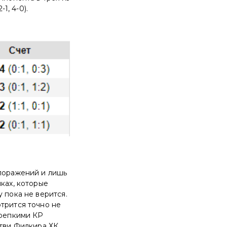
1, 4-0).
 поражений и лишь
ках, которые
 пока не верится.
трится точно не
крепкими КР
отви Филкира ХК