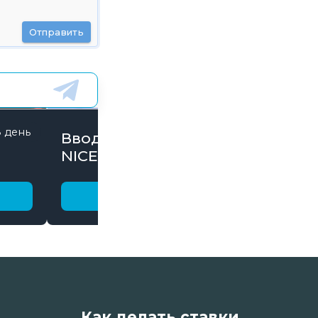
Отправить
8 день
845 дней
Вводи Промокод
NICE15000 и забирай
бонусы
Получить бонус
Как делать ставки