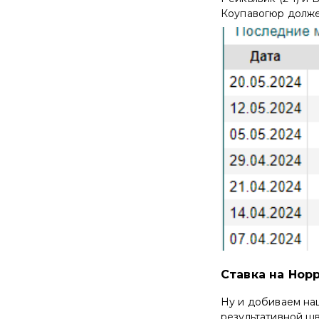
Коупавогюр долже
Ставка на Нор
Ну и добиваем наш
результативной шв