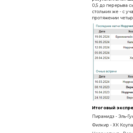
0,5 до перерыва сы
стольких же - с у
протяжении четыр
Итоговый экспр
Пирамидз - Эль-Гун
Филкир - ХК Коупа