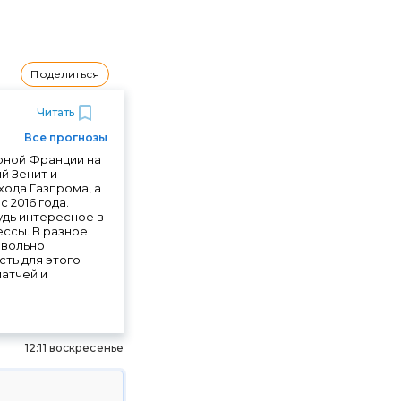
Поделиться
Читать
Все прогнозы
орной Франции на
й Зенит и
хода Газпрома, а
 2016 года.
удь интересное в
ссы. В разное
овольно
сть для этого
матчей и
12:11 воскресенье