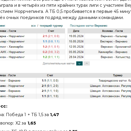
грала и в четырёх из пяти крайних турах лиги с участием Ве
частием Норрчепинга. А ТБ 0,5 пробивается в первые 45 мину
ёх очных поединков подряд между данными командами.
есс:
а: Победа 1 + ТБ 1,5 за
1,47
вогюр: Х2 за
1,65