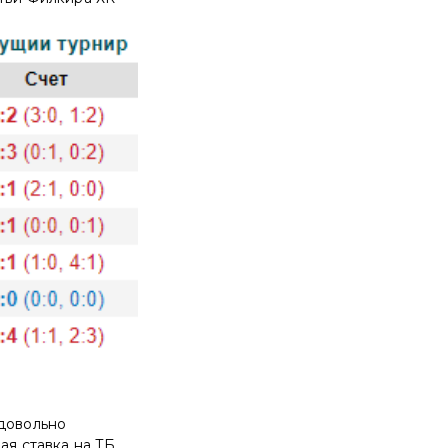
 довольно
ая ставка на ТБ