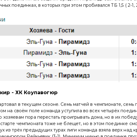
ных поединках, в которых при этом пробивался ТБ 1,5 ( 2-1, 2-
кир - ХК Коупавогюр
ртовал в текущем сезоне. Семь матчей в чемпионате, семь
том на своём поле команда уступила во всех четырёх поедин
 хозяевам пора перестать проигрывать дома, но в их победу
старте чемпионата тоже не блещет, но в этом поединке смо
ух из трёх предыдущих турах лиги команда взяла верх над 
 Викингюром Рейкьявик (3-1). Минимум ничью в поединке пр