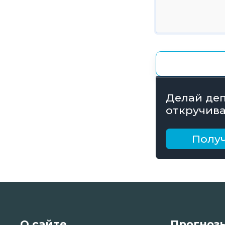
Делай деп
откручива
получай б
рублей
Получ
О сайте
Прогноз