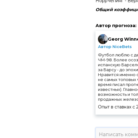
Норрчепинг - Верн
Общий коэффициен
Автор прогноза
:
Georg Winne
Автор NiceBets
Футбол люблю с де
ЧМ-98. Более осоз
испанскую Барсело
за Барсу - до эпох
Нравится именно с
не самых топовых
время писал прогн
известных). Главно
возможность и тол
продажных железоб
Опыт в ставках с