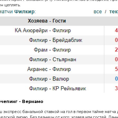
н цеплять.
рчепинг - Вернамо
 экспресс банальной ставкой на гол в первом тайме матча
едской лигию. Без разницы от кого: хозяев или гостей. Данн