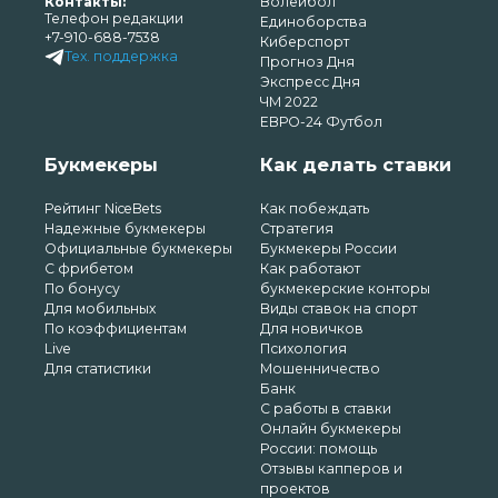
Контакты:
Волейбол
Телефон редакции
Единоборства
+7-910-688-7538
Киберспорт
Тех. поддержка
Прогноз Дня
Экспресс Дня
ЧМ 2022
ЕВРО-24 Футбол
Букмекеры
Как делать ставки
Рейтинг NiceBets
Как побеждать
Надежные букмекеры
Стратегия
Официальные букмекеры
Букмекеры России
С фрибетом
Как работают
По бонусу
букмекерские конторы
Для мобильных
Виды ставок на спорт
По коэффициентам
Для новичков
Live
Психология
Для статистики
Мошенничество
Банк
С работы в ставки
Онлайн букмекеры
России: помощь
Отзывы капперов и
проектов