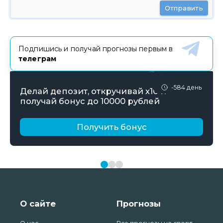
Отправить
Подпишись и получай прогнозы первым в
телеграм
-584 день
Делай депозит, откручивай х10 и
получай бонус до 10000 рублей
Получить бонус
О сайте
Прогнозы