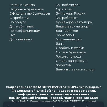
Рейтинг NiceBets
Как побеждать
Надежные букмекеры
Стратегия
Официальные букмекеры
Букмекеры России
С фрибетом
Как работают
По бонусу
букмекерские конторы
Для мобильных
Виды ставок на спорт
По коэффициентам
Для новичков
Live
Психология
Для статистики
Мошенничество
Банк
С работы в ставки
Онлайн букмекеры
России: помощь
Отзывы капперов и
проектов
Вилки в ставках на спорт
Свидетельство Эл № ФС77-85938 от 26.09.2023 г. выдано
Федеральной службой по надзору в сфере связи,
информационных технологий и массовых
коммуникаций (Роскомнадзор). Наименование СМИ:
“NiceBets”. Учредитель: ООО “НАЙСБЕТС” Главный
редактор: Харьков Н.Н. Почта редакции: support@nice-