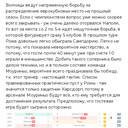
Волчицы ведут напряженную борьбу за
распределение еврокубковых место на прошлый
сезон. Если с чемпионством вопрос уже можно скорее
всего закрывать - уж очень далеко оторвался Наполи,
то вот за места со 2 по 5-е идёт нешуточная борьба, в
которой фигурирует сразу 5 клубов. В прошлом туре
Рома довольно легко обыграла Сампдорию. Легко не
потому, что показала невероятное мастерство, а
потому, что гости почти 40 минут уже при счете 1:0
играли в меньшинстве. Добить такого соперника было
делом техники, но и в полном составе команда
Моуриньо, вероятнее всего праздновала бы победу,
т.к. этот тренер - настоящий тактик. Список
травмированных практически пуст у Ромы - там
значится только защитник Карсдорп, потому в
арсенале Моуриньо будут все, кто ему требуется для
достижения результата. Предположу, что гостевая
игра будет сыграна осторожно.