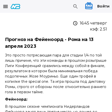
Войти
16:45 четверг
кэф:
2.51
Прогноз на Фейеноорд - Рома на 13
апреля 2023
Это просто потрясающая пара для стадии 1/4 по той
лишь причине, что эти команды в прошлом розыгрыше
Лиги Конференций сразились между собой в финале,
результатом в котором была минимальная победа
подопечных Жозе Моуриньо. Еще один трофей в
копилке the special one. Та игра прошла под диктовку
Ромы, строго от обороны после относительно раннего
гола в первом тайме.
Фейноорд:
В прошлом сезоне чемпионата Нидерландов
Фейноорд занял лишь третье место, но дошел до