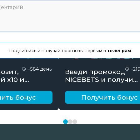
Подпишись и получай прогнозы первым в
телеграм
-584 день
-21
озит,
Введи промокод
й х10 и
NICEBETS и получи
онус до 10000
26000₽ поэтапно
ить бонус
Получить бонус