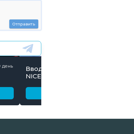
Отправить
9 день
844 дней
Вводи Промокод
NICE15000 и забирай
бонусы
Получить бонус