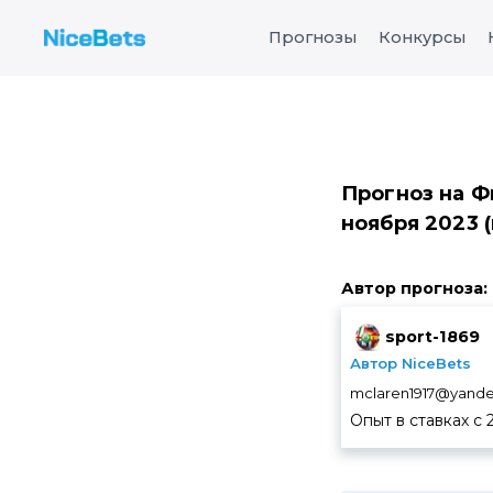
Прогнозы
Конкурсы
Прогноз на Ф
ноября 2023 (
Автор прогноза
:
sport-1869
Автор NiceBets
mclaren1917@yandex
Опыт в ставках с