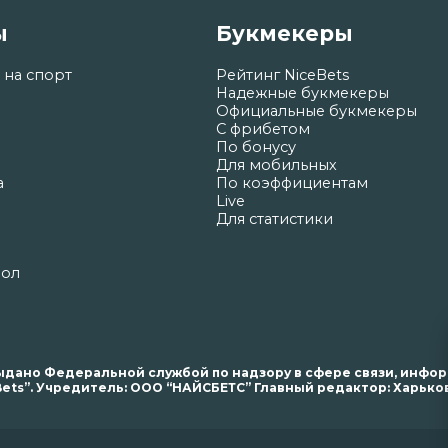
ы
Букмекеры
 на спорт
Рейтинг NiceBets
Надежные букмекеры
Официальные букмекеры
С фрибетом
По бонусу
Для мобильных
а
По коэффициентам
Live
Для статистики
бол
. выдано Федеральной службой по надзору в сфере связи, инф
ets”. Учредитель: ООО “НАЙСБЕТС” Главный редактор: Харьков 