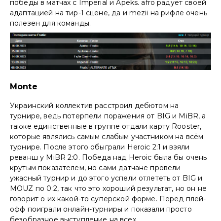
победы в матчах с Imperial и Apeks. afro радует своей
адаптацией на тир-1 сцене, да и mezii на рифле очень
полезен для команды.
Monte
Украинский коллектив расстроил дебютом на
турнире, ведь потерпели поражения от BIG и MiBR, а
также единственные в группе отдали карту Rooster,
которые являлись самым слабым участником на всём
турнире. После этого обыграли Heroic 2:1 и взяли
реванш у MiBR 2:0. Победа над Heroic была бы очень
крутым показателем, но сами датчане провели
ужасный турнир и до этого успели отлететь от BIG и
MOUZ по 0:2, так что это хороший результат, но он не
говорит о их какой-то суперской форме. Перед плей-
офф поиграли онлайн-турниры и показали просто
безобразное выступление на всех.