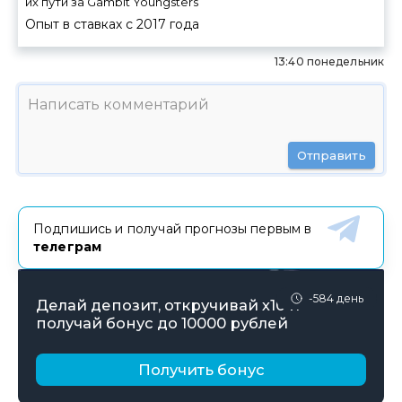
их пути за Gambit Youngsters
Опыт в ставках с
2017
года
13:40 понедельник
Отправить
Подпишись и получай прогнозы первым в
телеграм
-584 день
Делай депозит, откручивай х10 и
получай бонус до 10000 рублей
Получить бонус