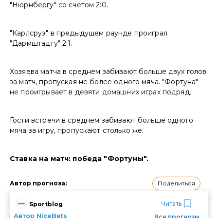
"Нюрнбергу" со счетом 2:0.
"Карлсруэ" в предыдущем раунде проиграл
"Дармштадту" 2:1.
Хозяева матча в среднем забивают больше двух голов
за матч, пропуская не более одного мяча. "Фортуна"
не проигрывает в девяти домашних играх подряд.
Гости встречи в среднем забивают больше одного
мяча за игру, пропускают столько же.
Ставка на матч: победа "Фортуны".
Поделиться
Автор прогноза
:
Читать
Sportblog
Автор NiceBets
Все прогнозы