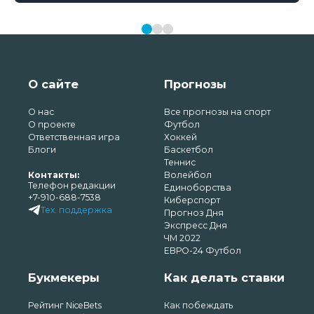
О сайте
Прогнозы
О нас
Все прогнозы на спорт
О проекте
Футбол
Ответственная игра
Хоккей
Блоги
Баскетбол
Теннис
Контакты:
Волейбол
Телефон редакции
Единоборства
+7-910-688-7538
Киберспорт
Тех. поддержка
Прогноз Дня
Экспресс Дня
ЧМ 2022
ЕВРО-24 Футбол
Букмекеры
Как делать ставки
Рейтинг NiceBets
Как побеждать