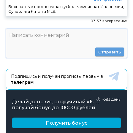
Бесплатные прогнозы на футбол: чемпионат Индонезии,
Суперлига Китая и MLS.
03:33 воскресенье
Отправить
Подпишись и получай прогнозы первым в
телеграм
-583 день
Делай депозит, откручивай х10 и
получай бонус до 10000 рублей
Получить бонус