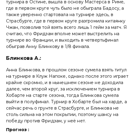
турнира в Остине, вышла в основу Мастерса в Риме,
где в первом круге чуть было не обыграла Бадосу, а
также уверенно стартовала на турнире здесь, в
Страсбурге, где в первом круге разгромила китаянку
Чжан, позволив той взять всего лишь 1 гейм за матч. Я
считаю, что Фридзам вполне может выстрелить на
турнире во Франции, и выходить в четвертьфинал
обыграв Анну Блинкову в 1/8 финала.
Блинкова А.:
Анна Блинкова, в прошлом сезоне сумела взять титул
на турнире в Клуж Напоке, однако после этого играет
крайне скромно, и в нынешнем сезоне не доходила
далее, чем второй круг, за исключением турнира в
Хобарте на старте сезона, тогда Блинкова сумела
выйти в полуфинал. Турнир в Хобарте был на харде, а
сейчас речь о грунте в Страсбурге, и Блинкова не
столь сильна на этом покрытии, поэтому шансу на
победу против Фридзам, у неё нет.
Прогноз :