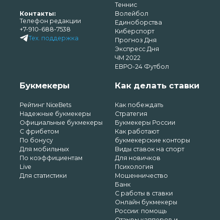
Теннис
Контакты:
Волейбол
Телефон редакции
Единоборства
+7-910-688-7538
Киберспорт
Тех. поддержка
Прогноз Дня
Экспресс Дня
ЧМ 2022
ЕВРО-24 Футбол
Букмекеры
Как делать ставки
Рейтинг NiceBets
Как побеждать
Надежные букмекеры
Стратегия
Официальные букмекеры
Букмекеры России
С фрибетом
Как работают
По бонусу
букмекерские конторы
Для мобильных
Виды ставок на спорт
По коэффициентам
Для новичков
Live
Психология
Для статистики
Мошенничество
Банк
С работы в ставки
Онлайн букмекеры
России: помощь
Отзывы капперов и