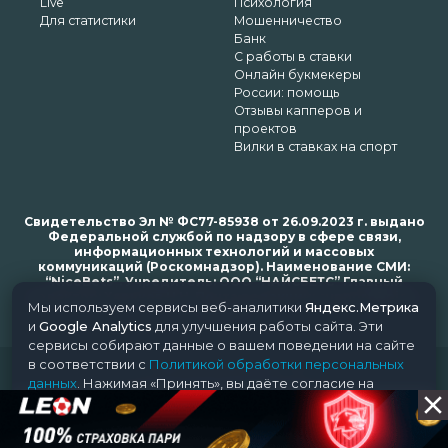
Live
Психология
Для статистики
Мошенничество
Банк
С работы в ставки
Онлайн букмекеры
России: помощь
Отзывы капперов и
проектов
Вилки в ставках на спорт
Свидетельство Эл № ФС77-85938 от 26.09.2023 г. выдано
Федеральной службой по надзору в сфере связи,
информационных технологий и массовых
коммуникаций (Роскомнадзор). Наименование СМИ:
“NiceBets”. Учредитель: ООО “НАЙСБЕТС” Главный
редактор: Харьков Н.Н. Почта редакции: support@nice-
Мы используем сервисы веб-аналитики
Яндекс.Метрика
bets.ru
и
Google Analytics
для улучшения работы сайта. Эти
сервисы собирают данные о вашем поведении на сайте
в соответствии с
Политикой обработки персональных
© 2018-2024 NiceBets. 18+
данных
. Нажимая «Принять», вы даёте согласие на
обработку ваших данных этими сервисами.