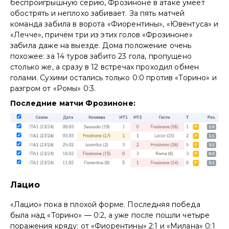
беспроигрышную серию, Фрозиноне в атаке умеет
обострять и неплохо забивает. За пять матчей
команда забила в ворота «Фиорентины», «Ювентуса» и
«Лечче», причём три из этих голов «Фрозиноне»
забила даже на выезде. Дома положение очень
похожее: за 14 туров забито 23 гола, пропущено
столько же, а сразу в 12 встречах проходил обмен
голами. Сухими остались только 0:0 против «Торино» и
разгром от «Ромы» 0:3.
Последние матчи Фрозиноне:
Лацио
«Лацио» пока в плохой форме. Последняя победа
была над «Торино» — 0:2, а уже после пошли четыре
поражения кряду: от «Фиорентины» 2:1 и «Милана» 0:1