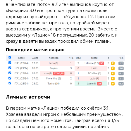
в чемпионате, потом в Лиге чемпионов крупно от
«Баварии» 3:0 и в прошлом туре на своём поле
одному из аутсайдеров — «Удинезе» 1:2. При этом
римляне забили четыре гола, по крайней мере в
ворота середняков, а пропустили восемь. Вместе с
выездами у «Лацио» 18 пропущенных, 20 забитых, и
сразу в девяти выездах проходил обмен голами.
Последние матчи лацио:
Личные встречи
В первом матче «Лацио» победил со счётом 3:1.
Хозяева владели игрой с небольшим преимуществом,
но создали немного моментов, наиграв всего на 1,75
гола. Гости по остроте гол заслужили, но забить