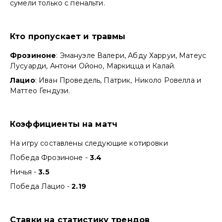
сумели только с пенальти.
Кто пропускает и травмы
Фрозиноне
: Эмануэле Валери, Абду Харруи, Матеус
Лусуарди, Антони Ойоно, Маркицца и Калай.
Лацио
: Иван Проведель, Патрик, Николо Ровелла и
Маттео Гендузи.
Коэффициенты на матч
На игру составлены следующие котировки
Победа Фрозиноне -
3.4
Ничья -
3.5
Победа Лацио -
2.19
Ставки на статистику трендов