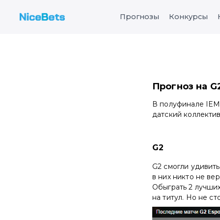
Прогнозы
Конкурсы
Прогноз на G2
В полуфинале IEM
датский коллектив A
G2
G2 смогли удивить
в них никто не вер
Обыграть 2 лучших
на титул. Но не с