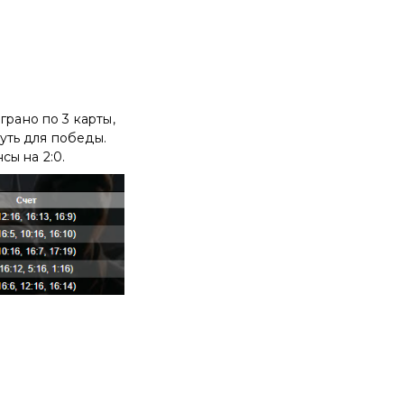
грано по 3 карты,
чуть для победы.
сы на 2:0.