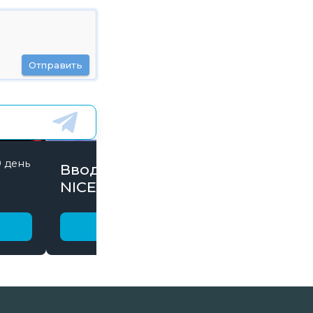
Отправить
9 день
844 дней
Вводи Промокод
NICE15000 и забирай
бонусы
Получить бонус