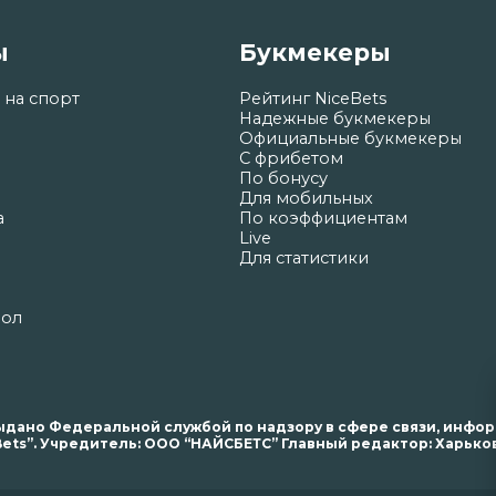
ы
Букмекеры
 на спорт
Рейтинг NiceBets
Надежные букмекеры
Официальные букмекеры
С фрибетом
По бонусу
Для мобильных
а
По коэффициентам
Live
Для статистики
бол
. выдано Федеральной службой по надзору в сфере связи, инф
ets”. Учредитель: ООО “НАЙСБЕТС” Главный редактор: Харьков 