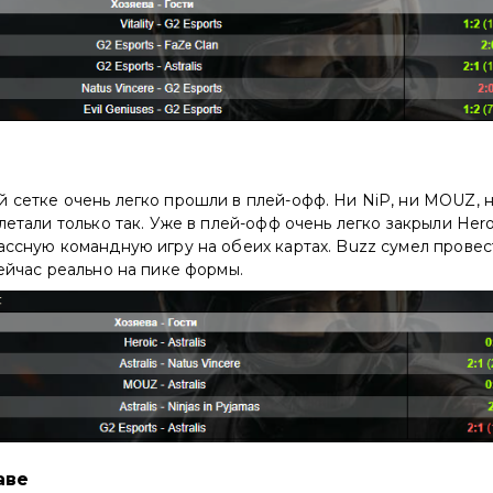
 сетке очень легко прошли в плей-офф. Ни NiP, ни MOUZ, н
летали только так. Уже в плей-офф очень легко закрыли Heroi
ассную командную игру на обеих картах. Buzz сумел провес
сейчас реально на пике формы.
аве