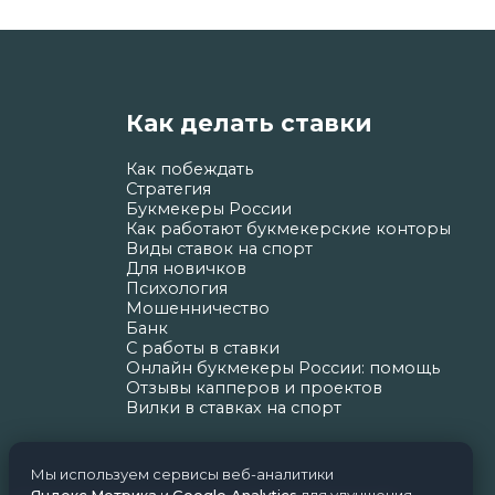
Как делать ставки
Как побеждать
Стратегия
Букмекеры России
Как работают букмекерские конторы
Виды ставок на спорт
Для новичков
Психология
Мошенничество
Банк
С работы в ставки
Онлайн букмекеры России: помощь
Отзывы капперов и проектов
Вилки в ставках на спорт
Мы используем сервисы веб-аналитики