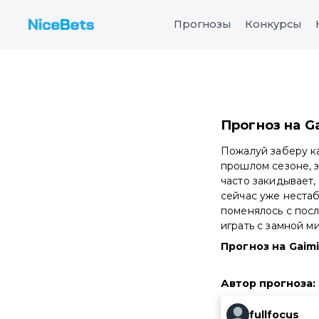
Прогнозы
Конкурсы
Прогноз на Ga
Пожалуй заберу кар
прошлом сезоне, з
часто закидывает,
сейчас уже неста
поменялось с посл
играть с замной м
Прогноз на Gaimi
Автор прогноза
:
fullfocus