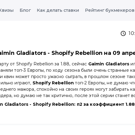
Квизы
Блог
Как делать ставки
Рейтинг букмекеров
10
imin Gladiators - Shopify Rebellion на 09 ап
ту от Shopify Rebellion за 1.88, сейчас
Gaimin Gladiators
и
аняли топ-3 Европы, по ходу сезона были очень странные ка
 и квин может просто ужасно сыграть, в прошлом сезоне так
бильно играют,
Shopify Rebellion
топ-2 Европы, не думаю что
еднего мажора, спокойно на своих героях могут забирать ка
идера, но думаю не так критично, после этой серии станет в
n Gladiators - Shopify Rebellion: п2 за коэффициент 1.88