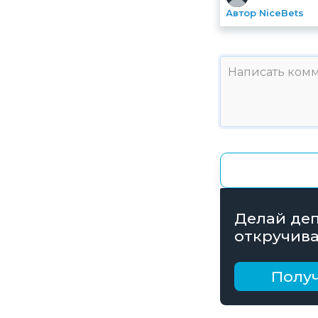
Автор NiceBets
Делай деп
откручива
получай б
рублей
Получ