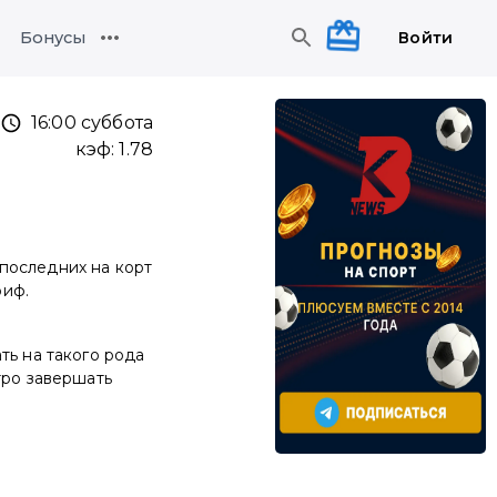
Войти
Бонусы
16:00 суббота
кэф:
1.78
последних на корт
риф.
ть на такого рода
тро завершать