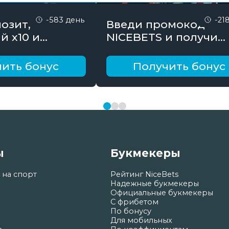
-583 день
-21
озит,
Введи промокод
й х10 и
NICEBETS и получи
онус до 10000
26000₽ поэтапно
ить бонус
Получить бонус
ы
Букмекеры
 на спорт
Рейтинг NiceBets
Надежные букмекеры
Официальные букмекеры
С фрибетом
По бонусу
Для мобильных