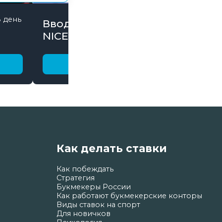
8 день
845 дней
Вводи Промокод
NICE15000 и забирай
бонусы
Получить бонус
Как делать ставки
Как побеждать
Стратегия
Букмекеры России
Как работают букмекерские конторы
Виды ставок на спорт
Для новичков