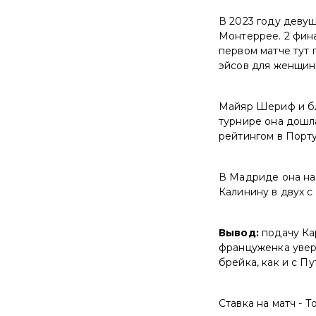
В 2023 году девуш
Монтеррее. 2 финал
первом матче тут 
эйсов для женщин
Майяр Шериф и бл
турнире она дошл
рейтингом в Порту
В Мадриде она на
Калинину в двух с
Вывод:
подачу Ка
француженка увере
брейка, как и с Пу
Ставка на матч - Т