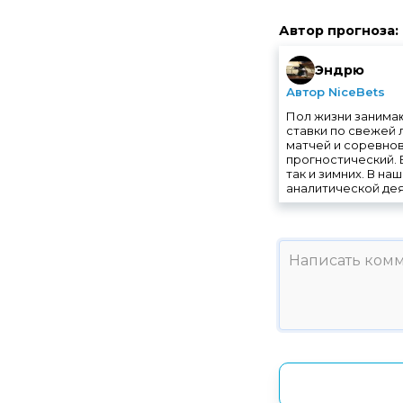
Автор прогноза
:
Эндрю
Автор NiceBets
Пол жизни занимаю
ставки по свежей 
матчей и соревнов
прогностический. 
так и зимних. В н
аналитической дея