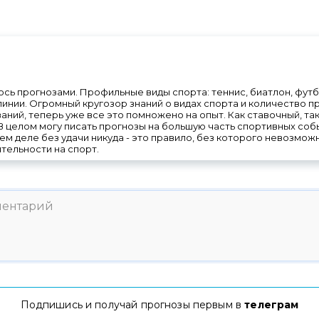
сь прогнозами. Профильные виды спорта: теннис, биатлон, фут
линии. Огромный кругозор знаний о видах спорта и количество 
аний, теперь уже все это помножено на опыт. Как ставочный, так
В целом могу писать прогнозы на большую часть спортивных событ
ашем деле без удачи никуда - это правило, без которого невозм
тельности на спорт.
Подпишись и получай прогнозы первым в
телеграм