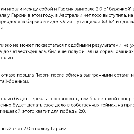
ки играли между собой и Гарсия выиграла 2:0 с "баранкой" 
а у Гарсии в этом году, в Австралии неплохо выступила, на г
преодолела барьер в виде Юлии Путинцевой 6:3 6:4 и сдела
ы.
изко не может похвастаться подобными результатами, на 
а до четвертьфинала, был еще полуфинал на соревнованиях
галии.
 отказе прошла Гиорги после обмена выигранными сетами и
 тай-брейком.
ролин будет нереально остановить, тем более такой сопер
нно будет делать свое дело в собственных геймах, на при
тинцевой, этого хватит для победы 2:0.
очный счет 2:0 в пользу Гарсии.