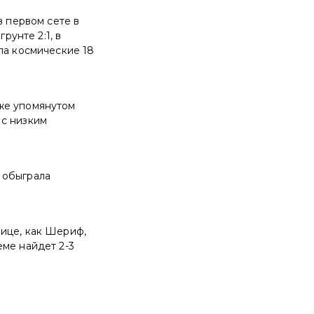
в первом сете в
рунте 2:1, в
ла космические 18
уже упомянутом
 с низким
 обыграла
нице, как Шериф,
еме найдет 2-3