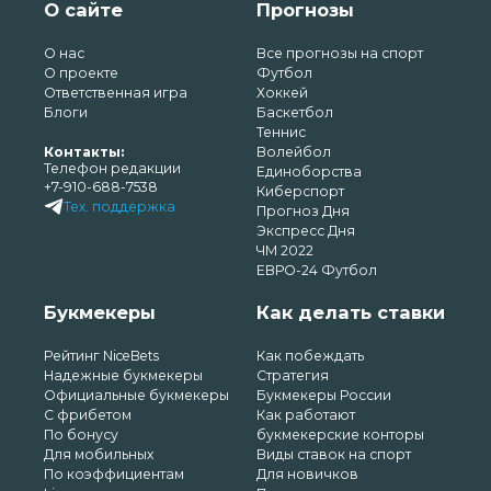
О сайте
Прогнозы
О нас
Все прогнозы на спорт
О проекте
Футбол
Ответственная игра
Хоккей
Блоги
Баскетбол
Теннис
Контакты:
Волейбол
Телефон редакции
Единоборства
+7-910-688-7538
Киберспорт
Тех. поддержка
Прогноз Дня
Экспресс Дня
ЧМ 2022
ЕВРО-24 Футбол
Букмекеры
Как делать ставки
Рейтинг NiceBets
Как побеждать
Надежные букмекеры
Стратегия
Официальные букмекеры
Букмекеры России
С фрибетом
Как работают
По бонусу
букмекерские конторы
Для мобильных
Виды ставок на спорт
По коэффициентам
Для новичков