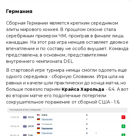
Германия
Сборная Германии является крепким середняком
элиты мирового хоккея. В прошлом сезоне стала
серебряным призером ЧМ, проиграв в финале лишь
канадцам. На этот раз игра немцев оставляет двоякое
впечатление и по составу не особо внушает. Команда
представлена, в основном, представителями
внутреннего чемпионата DEL.
В стартовой игре турнира немцы смогли одолеть еще
одного середняка - сборную Словакии. Игра шла на
равных и качели шли практически до конца матча, но
больше повезло парням
Крайса Харольда
- 6:4. А вот
во втором матче его подопечные потерпели
сокрушительное поражение от сборной США - 1:6.