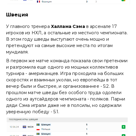
Швеция
У главного тренера
Халлама Сэма
в арсенале 17
игроков из НХЛ, а остальные из местного чемпионата.
В этом году шведы выступают очень мощно и
претендуют на самые высокие места по итогам
мундиаля.
В первом же матче команда показала свои претензии
и разгромила еще одного из мощных коллективов
турнира - американцев. Игра проходила на больших
скоростях и взаимных уколах, но европейцы в тот
вечер были и быстрее, и организованнее - 5:2. В
прошлом матче шведы без особого труда одолели
одного из аутсайдеров чемпионата - поляков. Парни
дяди Сэма играли даже не в полсилы, но одержали
уверенную победу - 5:1.