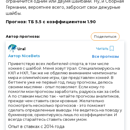
ограничится одним или двумя шайбами. Ну, и Сборная
Германии, вероятнее всего, забросит свои дежурные
шайбы.
Прогноз: ТБ 5.5 с коэффициентом 1.90
Поделиться
Автор прогноза
:
Читать
Ural
Автор NiceBets
Все прогнозы
Приветствую всех любителей спорта, в том числе
хоккея с шайбой. Меня зовут Урал. Специализируюсь на
КХЛ и НХЛ, Так же не обделяю вниманием чемпионаты
мира и олимпийские игры, где представлен хоккей. В
беттинге уже не первый год, пишу прогнозы, делюсь
своими мыслями - опыт позволяет. Если кому-то
помогли мои прогнозы заработать, радуюсь как за себя.
А по ставкам мыслю так - читайте прогнозы аналитиков,
прежде чем ставить свои кровные. Желательно
посмотреть несколько прогнозов - это поможет
сделать определенные выводы. Не ведитесь на поводу у
букмекеров, ориентируясь лишь по коэффициентам. И
всегда старайтесь ставить своим умом.
Опыт в ставках с
2014
года