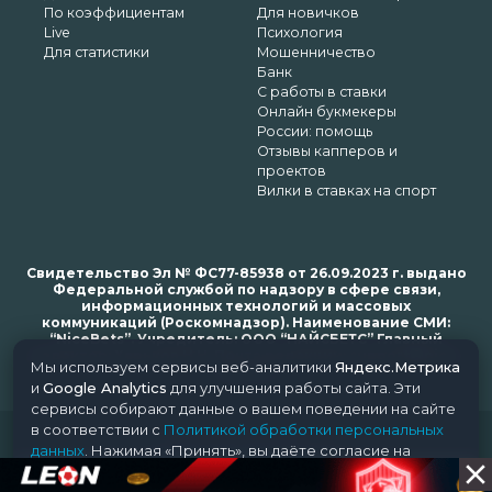
По коэффициентам
Для новичков
Live
Психология
Для статистики
Мошенничество
Банк
С работы в ставки
Онлайн букмекеры
России: помощь
Отзывы капперов и
проектов
Вилки в ставках на спорт
Свидетельство Эл № ФС77-85938 от 26.09.2023 г. выдано
Федеральной службой по надзору в сфере связи,
информационных технологий и массовых
коммуникаций (Роскомнадзор). Наименование СМИ:
“NiceBets”. Учредитель: ООО “НАЙСБЕТС” Главный
редактор: Харьков Н.Н. Почта редакции: support@nice-
Мы используем сервисы веб-аналитики
Яндекс.Метрика
bets.ru
и
Google Analytics
для улучшения работы сайта. Эти
сервисы собирают данные о вашем поведении на сайте
в соответствии с
Политикой обработки персональных
© 2018-2024 NiceBets. 18+
данных
. Нажимая «Принять», вы даёте согласие на
обработку ваших данных этими сервисами.