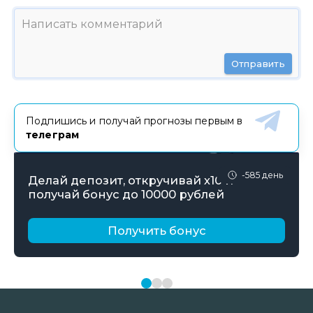
Отправить
Подпишись и получай прогнозы первым в
телеграм
-585 день
Делай депозит, откручивай х10 и
получай бонус до 10000 рублей
Получить бонус