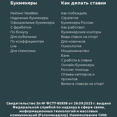
Букмекеры
Как делать ставки
Рейтинг NiceBets
Как побеждать
Надежные букмекеры
Стратегия
Официальные букмекеры
Букмекеры России
С фрибетом
Как работают
По бонусу
букмекерские конторы
Для мобильных
Виды ставок на спорт
По коэффициентам
Для новичков
Live
Психология
Для статистики
Мошенничество
Банк
С работы в ставки
Онлайн букмекеры
России: помощь
Отзывы капперов и
проектов
Вилки в ставках на спорт
Свидетельство Эл № ФС77-85938 от 26.09.2023 г. выдано
Федеральной службой по надзору в сфере связи,
информационных технологий и массовых
коммуникаций (Роскомнадзор). Наименование СМИ: