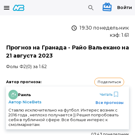
Войти
19:30 понедельник
кэф:
1.61
Прогноз на Гранада - Райо Вальекано на
21 августа 2023
Фолы Ф2(0) за 1.62
Поделиться
Автор прогноза
:
Читать
Раиль
Автор NiceBets
Все прогнозы
Ставлю исключительно на футбол. Интерес возник с
2016 года , неплохо получается )) Решил попробовать
себя в публичной сфере. Все больше интерес к
смолмаркетам.
03:43 понедельник