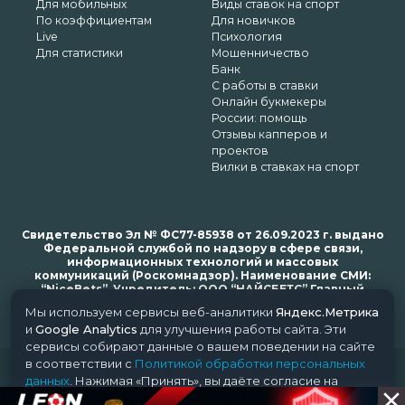
Для мобильных
Виды ставок на спорт
По коэффициентам
Для новичков
Live
Психология
Для статистики
Мошенничество
Банк
С работы в ставки
Онлайн букмекеры
России: помощь
Отзывы капперов и
проектов
Вилки в ставках на спорт
Свидетельство Эл № ФС77-85938 от 26.09.2023 г. выдано
Федеральной службой по надзору в сфере связи,
информационных технологий и массовых
коммуникаций (Роскомнадзор). Наименование СМИ:
“NiceBets”. Учредитель: ООО “НАЙСБЕТС” Главный
редактор: Харьков Н.Н. Почта редакции: support@nice-
Мы используем сервисы веб-аналитики
Яндекс.Метрика
bets.ru
и
Google Analytics
для улучшения работы сайта. Эти
сервисы собирают данные о вашем поведении на сайте
в соответствии с
Политикой обработки персональных
© 2018-2024 NiceBets. 18+
данных
. Нажимая «Принять», вы даёте согласие на
обработку ваших данных этими сервисами.